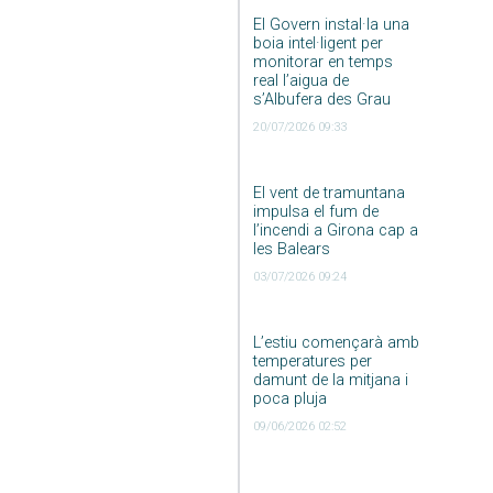
El Govern instal·la una
boia intel·ligent per
monitorar en temps
real l’aigua de
s’Albufera des Grau
20/07/2026 09:33
El vent de tramuntana
impulsa el fum de
l’incendi a Girona cap a
les Balears
03/07/2026 09:24
L’estiu començarà amb
temperatures per
damunt de la mitjana i
poca pluja
09/06/2026 02:52