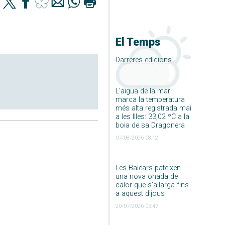
El Temps
Darreres edicions
L’aigua de la mar
marca la temperatura
més alta registrada mai
a les Illes: 33,02 ºC a la
boia de sa Dragonera
07/08/2026 08:12
Les Balears pateixen
una nova onada de
calor que s’allarga fins
a aquest dijous
20/07/2026 03:47