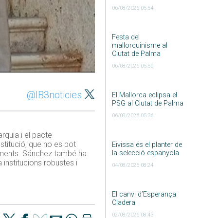
06/08/2026 05:54
Festa del
mallorquinisme al
Ciutat de Palma
06/08/2026 05:50
@IB3noticies
El Mallorca eclipsa el
PSG al Ciutat de Palma
06/08/2026 05:36
rquia i el pacte
stitució, que no es pot
Eivissa és el planter de
la selecció espanyola
moments. Sánchez també ha
 institucions robustes i
04/08/2026 08:24
El canvi d’Esperança
Cladera
02/08/2026 08:43