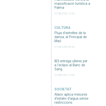
massificació turística a
Palma
07/08/2026 10:44
CULTURA
Pluja d’estrelles de la
dansa, al Principal de
Maó
07/08/2026 09:59
IB3 entrega ulleres per
a l’eclipsi al Banc de
Sang
07/08/2026 10:28
SOCIETAT
Alaior aplica mesures
d’estalvi d’aigua sense
restriccions