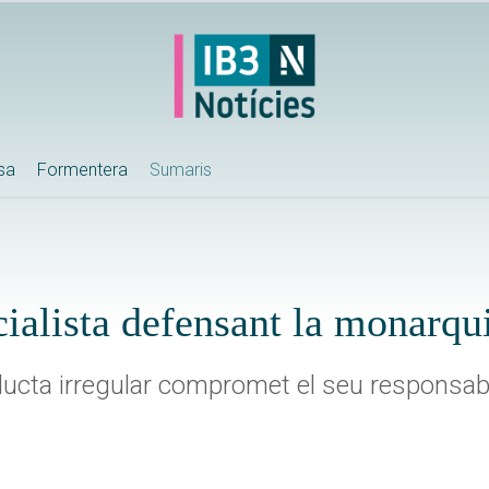
ssa
Formentera
Sumaris
cialista defensant la monarqu
cta irregular compromet el seu responsable