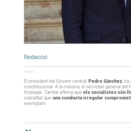
Redacció
550391
El president del Govern central,
Pedro Sánchez
, ha
constitucional. A la missiva, el secretari general de
trossejar. També afirma que
els socialistes són ll
subratllat que
una conducta irregular compromet e
exemplars.