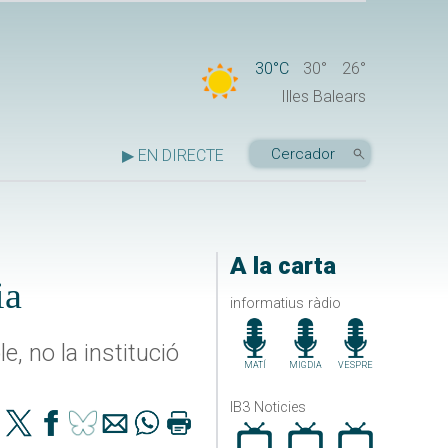
30°C
30°
26°
Illes Balears
▶ EN DIRECTE
A la carta
ia
informatius ràdio
, no la institució
MATÍ
MIGDIA
VESPRE
IB3 Noticies