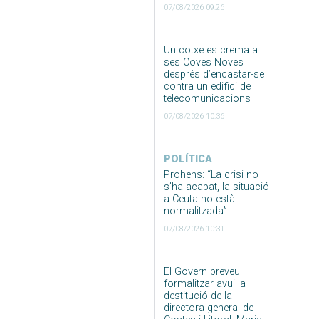
07/08/2026 09:26
Un cotxe es crema a
ses Coves Noves
després d’encastar-se
contra un edifici de
telecomunicacions
07/08/2026 10:36
POLÍTICA
Prohens: “La crisi no
s’ha acabat, la situació
a Ceuta no està
normalitzada”
07/08/2026 10:31
El Govern preveu
formalitzar avui la
destitució de la
directora general de