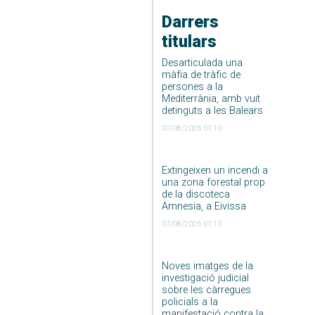
Darrers
titulars
Desarticulada una
màfia de tràfic de
persones a la
Mediterrània, amb vuit
detinguts a les Balears
07/08/2026 01:10
Extingeixen un incendi a
una zona forestal prop
de la discoteca
Amnesia, a Eivissa
07/08/2026 01:13
Noves imatges de la
investigació judicial
sobre les càrregues
policials a la
manifestació contra la