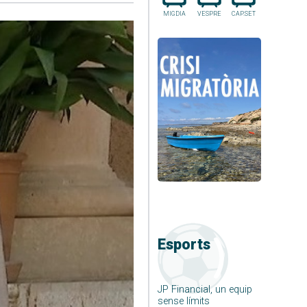
MIGDIA
VESPRE
CAP.SET
Esports
JP Financial, un equip
sense límits