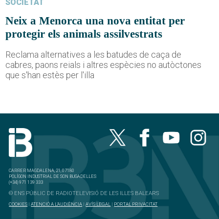
SOCIETAT
Neix a Menorca una nova entitat per
protegir els animals assilvestrats
Reclama alternatives a les batudes de caça de
cabres, paons reials i altres espècies no autòctones
que s'han estès per l'illa
CARRER MAGDALENA, 21, 07180
POLÍGON INDUSTRIAL DE SON BUGADELLES
(+34) 971 139 333
© ENS PÚBLIC DE RADIOTELEVISIÓ DE LES ILLES BALEARS
COOKIES
|
ATENCIÓ A L'AUDIÈNCIA
|
AVÍS LEGAL
|
PORTAL PRIVACITAT