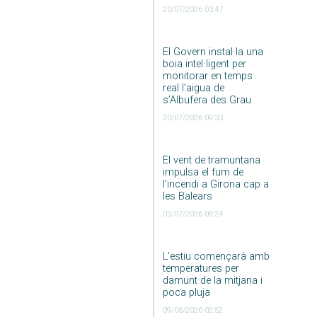
20/07/2026 03:47
El Govern instal·la una
boia intel·ligent per
monitorar en temps
real l’aigua de
s’Albufera des Grau
20/07/2026 09:33
El vent de tramuntana
impulsa el fum de
l’incendi a Girona cap a
les Balears
03/07/2026 09:24
L’estiu començarà amb
temperatures per
damunt de la mitjana i
poca pluja
09/06/2026 02:52