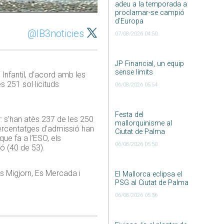
adeu a la temporada a
proclamar-se campió
d’Europa
@IB3noticies
07/08/2026 04:50
JP Financial, un equip
sense límits
 Infantil, d’acord amb les
s 251 sol·licituds
06/08/2026 05:54
Festa del
r: s’han atès 237 de les 250
mallorquinisme al
s percentatges d’admissió han
Ciutat de Palma
que fa a l’ESO, els
06/08/2026 05:50
aó (40 de 53).
Es Migjorn, Es Mercada i
El Mallorca eclipsa el
PSG al Ciutat de Palma
06/08/2026 05:36