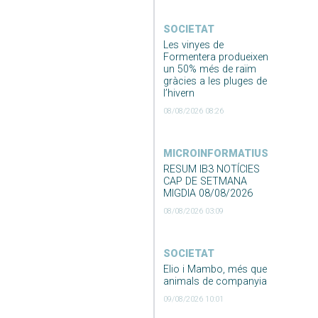
SOCIETAT
Les vinyes de
Formentera produeixen
un 50% més de raïm
gràcies a les pluges de
l’hivern
08/08/2026 08:26
MICROINFORMATIUS
RESUM IB3 NOTÍCIES
CAP DE SETMANA
MIGDIA 08/08/2026
08/08/2026 03:09
SOCIETAT
Elio i Mambo, més que
animals de companyia
09/08/2026 10:01