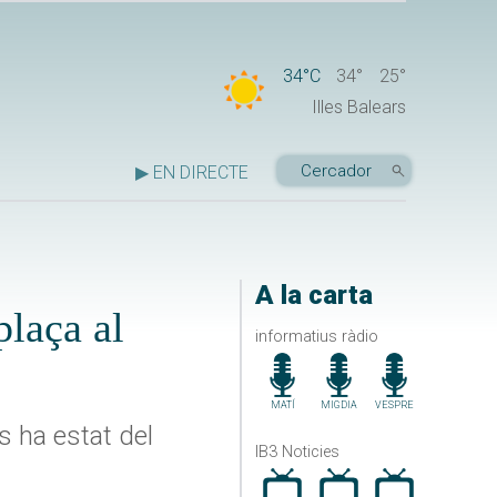
34°C
34°
25°
Illes Balears
▶ EN DIRECTE
A la carta
plaça al
informatius ràdio
MATÍ
MIGDIA
VESPRE
s ha estat del
IB3 Noticies