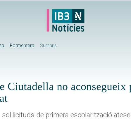
ssa
Formentera
Sumaris
de Ciutadella no aconsegueix 
at
sol·licituds de primera escolarització atese