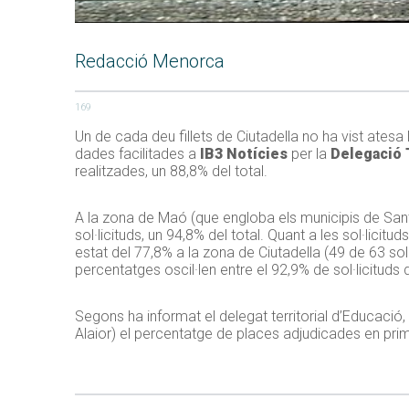
Redacció Menorca
169
Un de cada deu fillets de Ciutadella no ha vist atesa 
dades facilitades a
IB3 Notícies
per la
Delegació 
realitzades, un 88,8% del total.
A la zona de Maó (que engloba els municipis de Sant L
sol·licituds, un 94,8% del total. Quant a les sol·licit
estat del 77,8% a la zona de Ciutadella (49 de 63 sol·l
percentatges oscil·len entre el 92,9% de sol·licituds
Segons ha informat el delegat territorial d’Educació,
Alaior) el percentatge de places adjudicades en pri