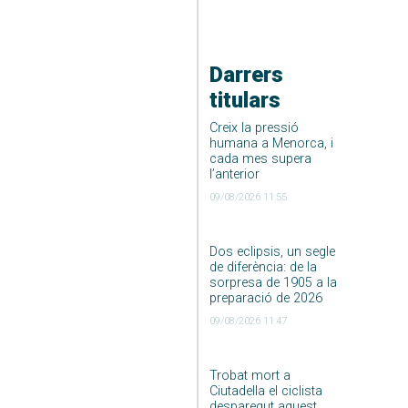
Darrers
titulars
Creix la pressió
humana a Menorca, i
cada mes supera
l’anterior
09/08/2026 11:55
Dos eclipsis, un segle
de diferència: de la
sorpresa de 1905 a la
preparació de 2026
09/08/2026 11:47
Trobat mort a
Ciutadella el ciclista
desparegut aquest