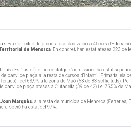
la seva sol·licitud de primera escolarització a 4t curs d’Educació
Territorial de Menorca
. En concret, han estat ateses 223 de le
luís i Es Castell), el percentatge d’admissions ha estat superio
uds de canvi de plaça a la resta de cursos d’Infantil i Primària, el
icituds) i del 63,9% a la zona de Maó (53 de 83 sol·licituds). Pel 
 de canvi de plaça ateses a Ciutadella (39 de 42) i el 75,5% de M
Joan Marquès
, a la resta de municipis de Menorca (Ferreries, 
mera opció ha estat del 97%.