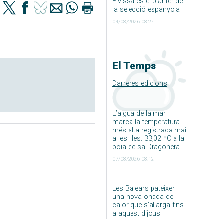
Eivissa és el planter de
la selecció espanyola
04/08/2026 08:24
El Temps
Darreres edicions
L’aigua de la mar
marca la temperatura
més alta registrada mai
a les Illes: 33,02 ºC a la
boia de sa Dragonera
07/08/2026 08:12
Les Balears pateixen
una nova onada de
calor que s’allarga fins
a aquest dijous