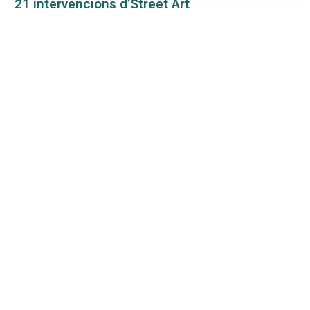
21 intervencions d’Street Art
transformen el centre de Ciutadella
La gent gran de Maó podrà observar
l’eclipsi còmodament al cinema Ocimax
Lafuente: “Enguany tenim el problema
d’aigua a Menorca, amb les dades més
preocupants”
Menorca lluita contra el foc: creen per
primer cop faixes perimetrals de 30