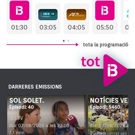
SOL SOLET.
NOTÍCIES 
·
·
07/08/2026 a les 22:10
07/08/2026 a 
01:30
03:05
04:05
05:50
06
tota la programació
DARRERES EMISSIONS
SOL SOLET.
NOTÍCIES VES
Episodi: 40
Episodi: 5460
IB3 TV
IB3 TV
dia: 07/08/2026 a les 22:10
dia: 07/08/2026 a le
57 min
50 min