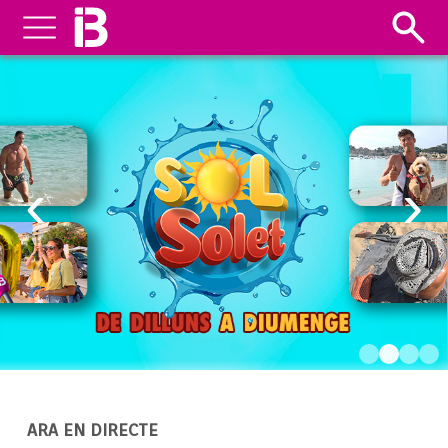
‹
›
ARA EN DIRECTE