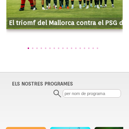
El triomf del Mallorca contra el PSG dis
ELS NOSTRES PROGRAMES
Da-li gas
Dissabte Direct
Da-li Gas, el programa dels 
Dissabte Directe, e
amants del motor, accelera en 
en directe dels diss