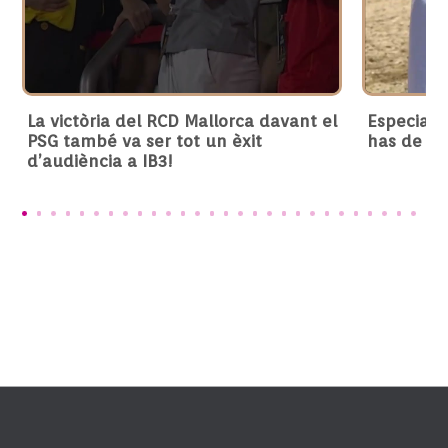
La victòria del RCD Mallorca davant el
Especial e
PSG també va ser tot un èxit
has de fe
d’audiència a IB3!