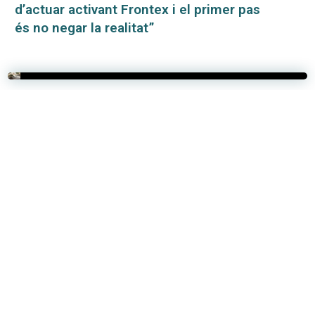
d’actuar activant Frontex i el primer pas
és no negar la realitat”
Acabades les obres de millora i
embelliment d’una part del centre d’Inca
Salvament Marítim cerca 17 migrants
despareguts després de rescatar-ne
només dos amb vida al sud-oest de
Mallorca
Intel·ligència artificial per respondre a
les ressenyes dels clients d’hotels