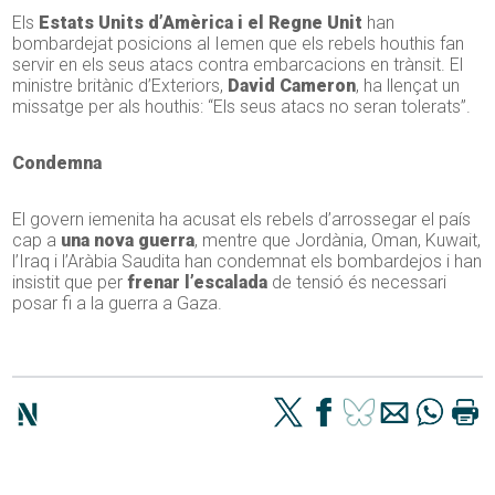
Els
Estats Units d’Amèrica i el Regne Unit
han
bombardejat posicions al Iemen que els rebels houthis fan
servir en els seus atacs contra embarcacions en trànsit. El
ministre britànic d’Exteriors,
David Cameron
, ha llençat un
missatge per als houthis: “Els seus atacs no seran tolerats”.
Condemna
El govern iemenita ha acusat els rebels d’arrossegar el país
cap a
una nova guerra
, mentre que Jordània, Oman, Kuwait,
l’Iraq i l’Aràbia Saudita han condemnat els bombardejos i han
insistit que per
frenar l’escalada
de tensió és necessari
posar fi a la guerra a Gaza.