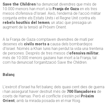
Save the Children
ha denunciat divendres que més de
10.000 menors han mort a la
Franja de Gaza
en els tres
mesos d’ofensiva d’Israel. Això, l’endemà de l’acció militar
conjunta entre els Estats Units i el Regne Unit contra els
rebels houthis del Iemen
, un atac que presagia un
augment de la tensió al Pròxim Orient.
A la Franja de Gaza comptaven divendres de matí per
desenes els
civils morts a
causa dels bombardejos
d’Israel. Només a Khan Iunis han perdut la vida una trentena
de persones. Després de tres mesos d’
ofensiva militar
,
més de 10.000 menors gazians han mort a la Franja, tal
com ha denunciat l’organització Save the Children.
Balanç
L’exèrcit d’Israel ha fet balanç dels quasi cent dies de guerra
i han assegurat haver destruït més de
700 llançadores
de
coets de Hamas. Però el conflicte s’estén pel
Pròxim
Orient
, amb la mirada posada en el mar Roig.