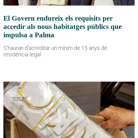
El Govern endureix els requisits per
accedir als nous habitatges públics que
impulsa a Palma
S'hauran d'acreditar un mínim de 15 anys de
residència legal