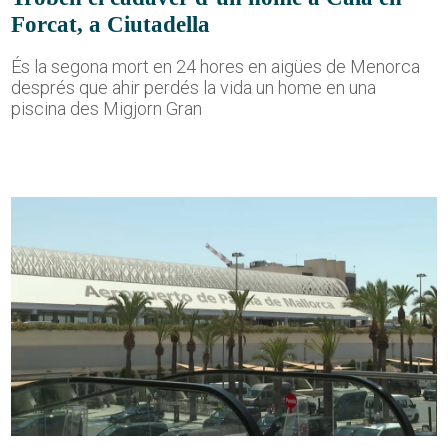
Forcat, a Ciutadella
És la segona mort en 24 hores en aigües de Menorca
després que ahir perdés la vida un home en una
piscina des Migjorn Gran