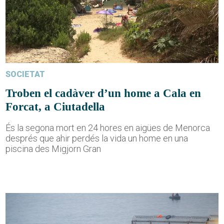
SOCIETAT
Troben el cadàver d’un home a Cala en
Forcat, a Ciutadella
És la segona mort en 24 hores en aigües de Menorca
després que ahir perdés la vida un home en una
piscina des Migjorn Gran