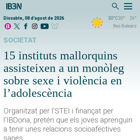
Dissabte, 08 d'agost de 2026
30°C
30°
26°
Illes Balears
SOCIETAT
15 instituts mallorquins
assisteixen a un monòleg
sobre sexe i violència en
l’adolescència
Organitzat per l'STEI i finançat per
l'IBDona, pretén que els joves aprenguin
a tenir unes relacions socioafectives
sanes