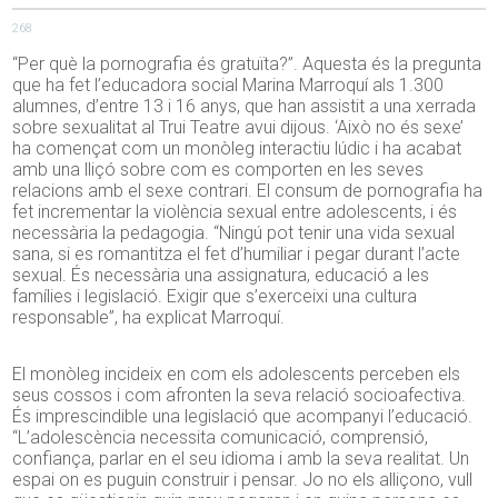
268
“Per què la pornografia és gratuïta?”. Aquesta és la pregunta
que ha fet l’educadora social Marina Marroquí als 1.300
alumnes, d’entre 13 i 16 anys, que han assistit a una xerrada
sobre sexualitat al Trui Teatre avui dijous. ‘Això no és sexe’
ha començat com un monòleg interactiu lúdic i ha acabat
amb una lliçó sobre com es comporten en les seves
relacions amb el sexe contrari. El consum de pornografia ha
fet incrementar la violència sexual entre adolescents, i és
necessària la pedagogia. “Ningú pot tenir una vida sexual
sana, si es romantitza el fet d’humiliar i pegar durant l’acte
sexual. És necessària una assignatura, educació a les
famílies i legislació. Exigir que s’exerceixi una cultura
responsable”, ha explicat Marroquí.
El monòleg incideix en com els adolescents perceben els
seus cossos i com afronten la seva relació socioafectiva.
És imprescindible una legislació que acompanyi l’educació.
“L’adolescència necessita comunicació, comprensió,
confiança, parlar en el seu idioma i amb la seva realitat. Un
espai on es puguin construir i pensar. Jo no els alliçono, vull