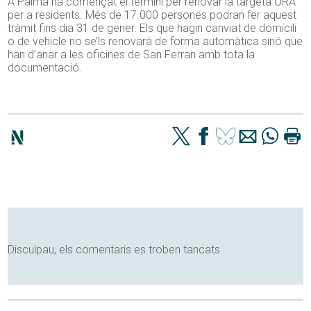
A Palma ha començat el termini per renovar la targeta ORA
per a residents. Més de 17.000 persones podran fer aquest
tràmit fins dia 31 de gener. Els que hagin canviat de domicili
o de vehicle no se’ls renovarà de forma automàtica sinó que
han d’anar a les oficines de San Ferran amb tota la
documentació.
Disculpau, els comentaris es troben tancats