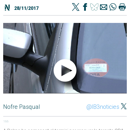
28/11/2017
Nofre Pasqual
@IB3noticies
166