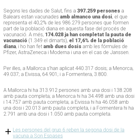
Segons les dades de Salut, fins a
397.259 persones
a
Balears estan vacunades
amb almanco una dosi
, el que
representa el 40,2% de les 986.279 persones que formen
part de la població diana en aquesta fase del procés de
vacunació. A més,
174.028 ja han completat la pauta de
vacunació
(1.349 el dimarts),
el 17,6% de la població
diana
, i ho han fet
amb dues dosis
amb les fórmules de
Pfizer, AstraZeneca i Moderna i una en el cas de
Janssen
.
Per illes, a Mallorca s’han aplicat 440.317 dosis; a Menorca,
49.037; a Eivissa, 64.901; i a Formentera, 3.800.
A Mallorca hi ha 313.912 persones amb una dosi i 138.208
amb pauta completa; a Menorca hi ha 34.498 amb una dosi
i 14.757 amb pauta completa; a Eivissa hi ha 46.058 amb
una dosi i 20.013 amb pauta completa, i a Formentera hi ha
2.791 amb una dosi i 1.050 amb pauta completa.
Les persones del grup 6 reben la segona dosi de la
vacuna a Son Espases