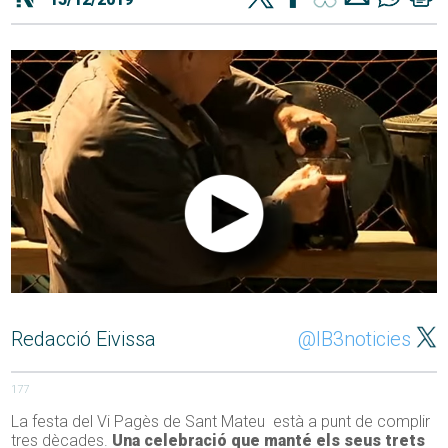
Redacció Eivissa
@IB3noticies
177
La festa del Vi Pagès de Sant Mateu està a punt de complir
tres dècades.
Una celebració que manté els seus trets