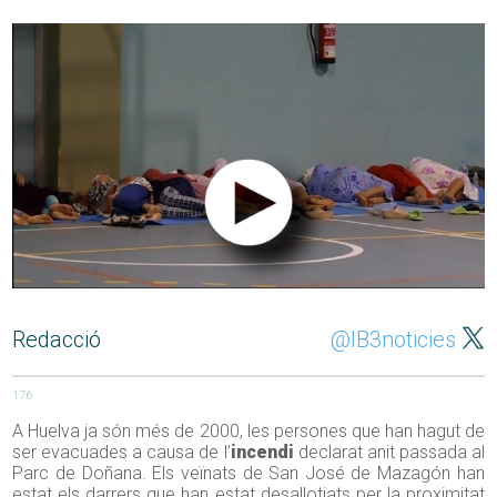
Redacció
@IB3noticies
176
A Huelva ja són més de 2000, les persones que han hagut de
ser evacuades a causa de l’
incendi
declarat anit passada al
Parc de Doñana. Els veïnats de San José de Mazagón han
estat els darrers que han estat desallotjats per la proximitat