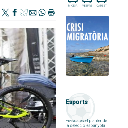
MIGDIA
VESPRE
CAP.SET
Esports
Eivissa és el planter de
la selecció espanyola