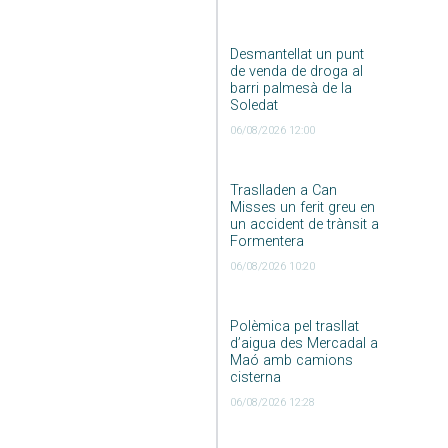
Desmantellat un punt
de venda de droga al
barri palmesà de la
Soledat
06/08/2026 12:00
Traslladen a Can
Misses un ferit greu en
un accident de trànsit a
Formentera
06/08/2026 10:20
Polèmica pel trasllat
d’aigua des Mercadal a
Maó amb camions
cisterna
06/08/2026 12:28