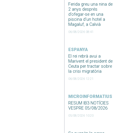
Ferida greu una nina de
2 anys després
d’ofegar-se en una
piscina d’un hotel a
Magaluf, a Calvià
06/08/2026 08:41
ESPANYA
El rei rebrà avui a
Marivent el president de
Ceuta per tractar sobre
la crisi migratòria
06/08/2026 12:21
MICROINFORMATIUS
RESUM IB3 NOTÍCIES
VESPRE 05/08/2026
05/08/2026 10:20