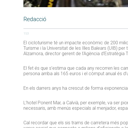
Redacció
153
El cicloturisme té un impacte econòmic de 200 milions
Turisme i la Universitat de les Illes Balears (UIB) pe
Alzamora, director gerent de l’Agència d’Estratègia T
El fet és que s’estima que cada any recorren les car
persona arriba als 165 euros i el còmput anual és d’u
En els darrers anys ha crescut de forma exponencial 
L’hotel Ponent Mar, a Calvià, per exemple, va ser pion
necessaris, amb menús especials al menjador, espai 
Cal recordar que els sis trams de carretera més popul