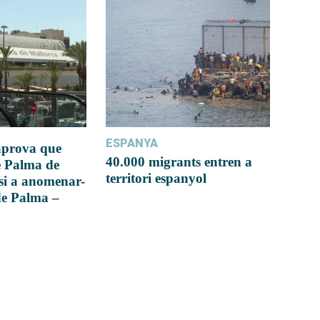
ESPANYA
 aprova que
40.000 migrants entren a
e Palma de
territori espanyol
si a anomenar-
de Palma –