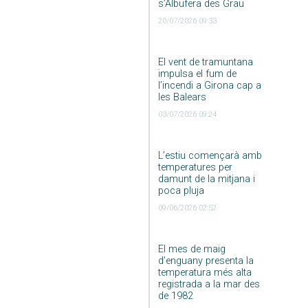
s’Albufera des Grau
20/07/2026 09:33
El vent de tramuntana
impulsa el fum de
l’incendi a Girona cap a
les Balears
03/07/2026 09:24
L’estiu començarà amb
temperatures per
damunt de la mitjana i
poca pluja
09/06/2026 02:52
El mes de maig
d’enguany presenta la
temperatura més alta
registrada a la mar des
de 1982