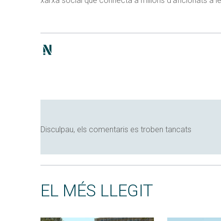
xarxa social que connecta a milions d’aficionats a l
Disculpau, els comentaris es troben tancats
EL MÉS LLEGIT