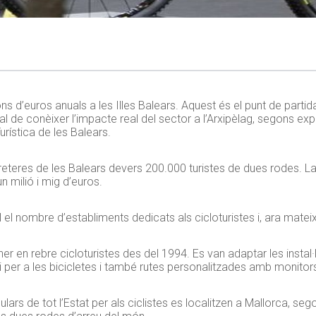
 d’euros anuals a les Illes Balears. Aquest és el punt de partid
r tal de conèixer l’impacte real del sector a l’Arxipèlag, segons 
urística de les Balears.
reteres de les Balears devers 200.000 turistes de dues rodes. L
n milió i mig d’euros.
el nombre d’establiments dedicats als cicloturistes i, ara matei
er en rebre cicloturistes des del 1994. Es van adaptar les instal·l
per a les bicicletes i també rutes personalitzades amb monitors
ars de tot l’Estat per als ciclistes es localitzen a Mallorca, se