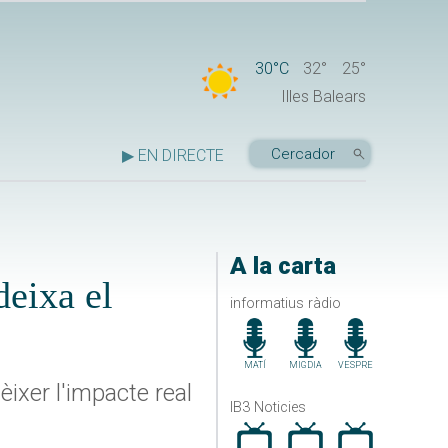
30°C
32°
25°
Illes Balears
▶ EN DIRECTE
A la carta
deixa el
informatius ràdio
MATÍ
MIGDIA
VESPRE
èixer l'impacte real
IB3 Noticies