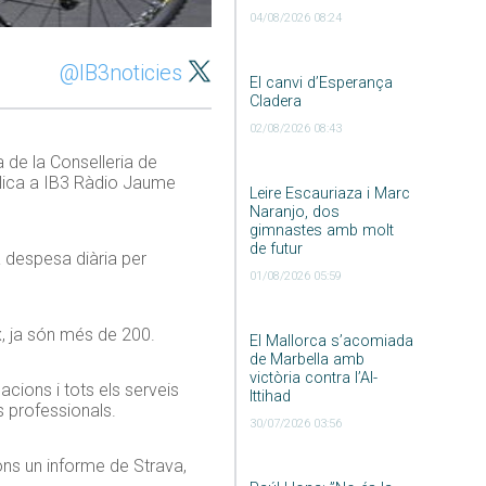
04/08/2026 08:24
@IB3noticies
El canvi d’Esperança
Cladera
02/08/2026 08:43
a de la Conselleria de
explica a IB3 Ràdio Jaume
Leire Escauriaza i Marc
Naranjo, dos
gimnastes amb molt
de futur
a despesa diària per
01/08/2026 05:59
x, ja són més de 200.
El Mallorca s’acomiada
de Marbella amb
victòria contra l’Al-
acions i tots els serveis
Ittihad
 professionals.
30/07/2026 03:56
gons un informe de Strava,