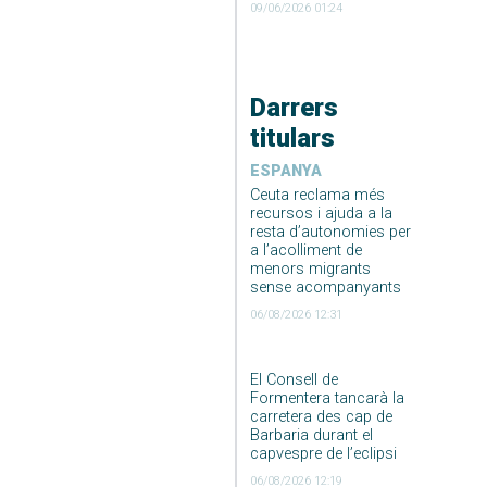
09/06/2026 01:24
Darrers
titulars
ESPANYA
Ceuta reclama més
recursos i ajuda a la
resta d’autonomies per
a l’acolliment de
menors migrants
sense acompanyants
06/08/2026 12:31
El Consell de
Formentera tancarà la
carretera des cap de
Barbaria durant el
capvespre de l’eclipsi
06/08/2026 12:19