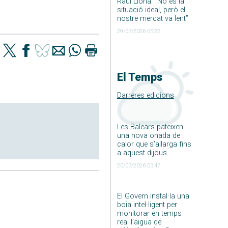
Raúl Llona: ”No és la
situació ideal, però el
nostre mercat va lent”
29/07/2026 05:22
El Temps
Darreres edicions
Les Balears pateixen
una nova onada de
calor que s’allarga fins
a aquest dijous
20/07/2026 03:47
El Govern instal·la una
boia intel·ligent per
monitorar en temps
real l’aigua de