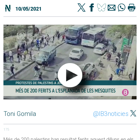
10/05/2021
Toni Gomila
@IB3noticies
175
Més de 200 palestins han resultat ferits aquest dilluns en els