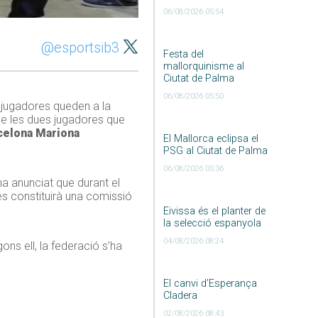
06/08/2026 05:54
@esportsib3
Festa del
mallorquinisme al
Ciutat de Palma
06/08/2026 05:50
 jugadores queden a la
de les dues jugadores que
celona Mariona
El Mallorca eclipsa el
PSG al Ciutat de Palma
06/08/2026 05:36
a anunciat que durant el
es constituirà una comissió
Eivissa és el planter de
la selecció espanyola
04/08/2026 08:24
ns ell, la federació s’ha
El canvi d’Esperança
Cladera
02/08/2026 08:43