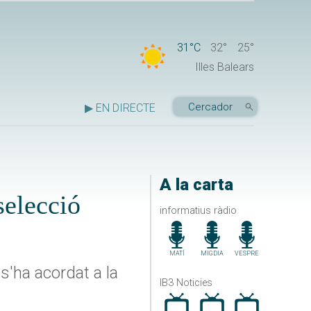
31°C
32°
25°
Illes Balears
▶ EN DIRECTE
A la carta
selecció
informatius ràdio
MATÍ
MIGDIA
VESPRE
s'ha acordat a la
IB3 Noticies