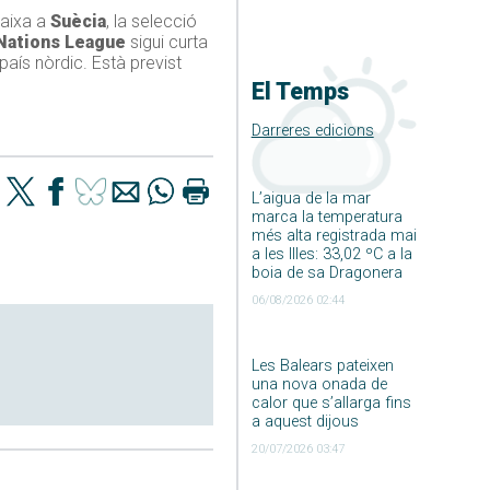
baixa a
Suècia
, la selecció
Nations League
sigui curta
país nòrdic. Està previst
El Temps
Darreres edicions
L’aigua de la mar
marca la temperatura
més alta registrada mai
a les Illes: 33,02 ºC a la
boia de sa Dragonera
06/08/2026 02:44
Les Balears pateixen
una nova onada de
calor que s’allarga fins
a aquest dijous
20/07/2026 03:47