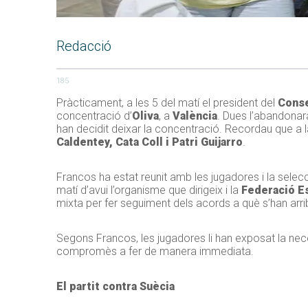
Redacció
185
Pràcticament, a les 5 del matí el president del
Conse
concentració d’
Oliva
, a
València
. Dues l’abandonar
han decidit deixar la concentració. Recordau que a l
Caldentey, Cata Coll i Patri Guijarro
.
Francos ha estat reunit amb les jugadores i la sele
matí d’avui l’organisme que dirigeix i la
Federació E
mixta per fer seguiment dels acords a què s’han arri
Segons Francos, les jugadores li han exposat la neces
compromès a fer de manera immediata.
El partit contra Suècia