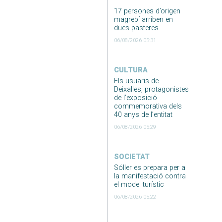
17 persones d’origen
magrebí arriben en
dues pasteres
06/08/2026 05:31
CULTURA
Els usuaris de
Deixalles, protagonistes
de l’exposició
commemorativa dels
40 anys de l’entitat
06/08/2026 05:29
SOCIETAT
Sóller es prepara per a
la manifestació contra
el model turístic
06/08/2026 05:22