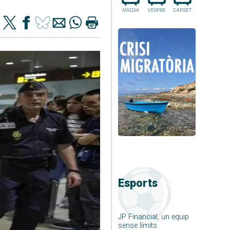
MIGDIA
VESPRE
CAP.SET
Esports
JP Financial, un equip
sense límits