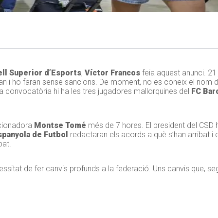
ll Superior d’Esports
,
Víctor Francos
feia aquest anunci. 21
an i ho faran sense sancions. De moment, no es coneix el nom 
a convocatòria hi ha les tres jugadores mallorquines del
FC Bar
ccionadora
Montse Tomé
més de 7 hores. El president del CSD h
spanyola de Futbol
redactaran els acords a què s’han arribat i 
bat.
sitat de fer canvis profunds a la federació. Uns canvis que, sego