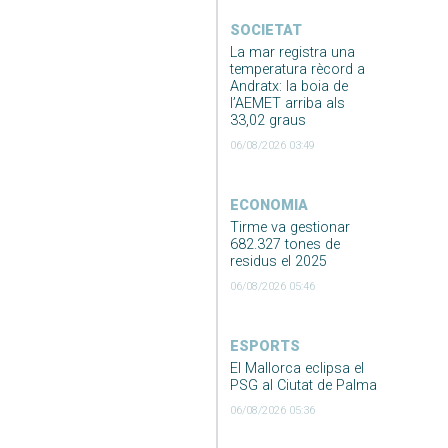
SOCIETAT
La mar registra una
temperatura rècord a
Andratx: la boia de
l’AEMET arriba als
33,02 graus
06/08/2026 03:49
ECONOMIA
Tirme va gestionar
682.327 tones de
residus el 2025
06/08/2026 05:46
ESPORTS
El Mallorca eclipsa el
PSG al Ciutat de Palma
06/08/2026 05:36