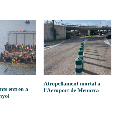
Atropellament mortal a
nts entren a
l’Aeroport de Menorca
anyol