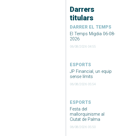
Darrers
titulars
DARRER EL TEMPS
El Temps Migdia 06-08-
2026
06/08/2026 04:55
ESPORTS
JP Financial, un equip
sense límits
06/08/2026 05:54
ESPORTS
Festa del
mallorquinisme al
Ciutat de Palma
06/08/2026 05:50