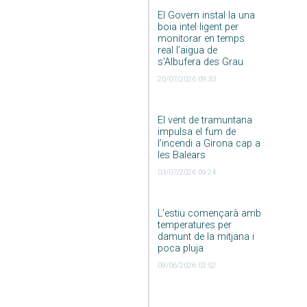
El Govern instal·la una
boia intel·ligent per
monitorar en temps
real l’aigua de
s’Albufera des Grau
20/07/2026 09:33
El vent de tramuntana
impulsa el fum de
l’incendi a Girona cap a
les Balears
03/07/2026 09:24
L’estiu començarà amb
temperatures per
damunt de la mitjana i
poca pluja
09/06/2026 02:52