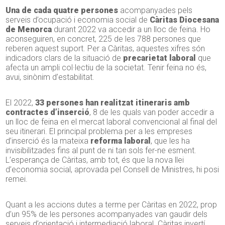
Una de cada quatre persones
acompanyades pels
serveis d’ocupació i economia social de
Càritas Diocesana
de Menorca
durant 2022 va accedir a un lloc de feina. Ho
aconseguiren, en concret, 225 de les 788 persones que
reberen aquest suport. Per a Càritas, aquestes xifres són
indicadors clars de la situació de
precarietat laboral
que
afecta un ampli col·lectiu de la societat. Tenir feina no és,
avui, sinònim d’estabilitat.
El 2022,
33 persones han realitzat itineraris amb
contractes d’inserció
, 8 de les quals van poder accedir a
un lloc de feina en el mercat laboral convencional al final del
seu itinerari. El principal problema per a les empreses
d’inserció és la mateixa
reforma laboral
, que les ha
invisibilitzades fins al punt de ni tan sols fer-ne esment.
L’esperança de Càritas, amb tot, és que la nova llei
d’economia social, aprovada pel Consell de Ministres, hi posi
remei.
Quant a les accions dutes a terme per Càritas en 2022, prop
d’un 95% de les persones acompanyades van gaudir dels
serveis d’orientació i intermediació laboral. Càritas invertí