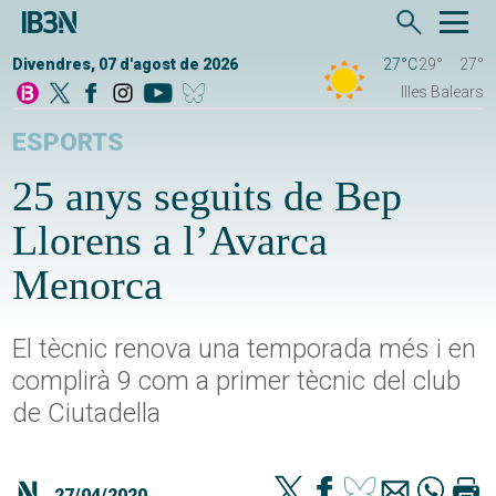
Divendres, 07 d'agost de 2026
27°C
29°
27°
Illes Balears
ESPORTS
25 anys seguits de Bep
Llorens a l’Avarca
Menorca
El tècnic renova una temporada més i en
complirà 9 com a primer tècnic del club
de Ciutadella
27/04/2020