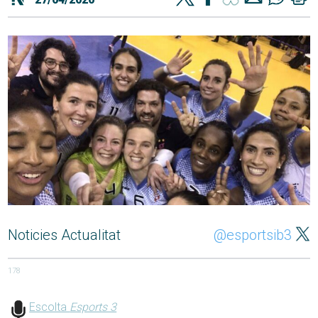
Noticies Actualitat
@esportsib3
178
Escolta
Esports 3