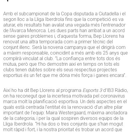
Amb el subcampionat de la Copa disputada a Ciutadella i el
segon lloc a la Lliga Iberdrola fins que la competició es va
aturar, els resultats han avalat una vegada més l’entrenador
de l’Avarca Menorca. Les dues parts han arribat a un acord
sense gaires problemes i, d’aquesta forma, Bep Llorens ha
renovat una altra temporada com a primer tècnic del
conjunt illenc. Serà la novena campanya que el dirigirà com
a màxim responsable, coincidint a més amb els 25 anys que
complirà vinculat al club. “La confiança entre tots dos és
mútua, però que t’ho demostrin així en temps on tots els
clubs tenen dubtes sobre els seus respectius projectes
esportius és un fet que me dóna més força i ganes encara”.
Així ho ha dit Bep Llorens al programa
Esports 3
d’IB3 Ràdio,
on ha reconegut que la incertesa motivada pel coronavirus
marca molt la planificació esportiva. Un dels aspectes en el
quals està centrada l’entitat és la renovació d’un altre pilar
important de l’equip: Maira Westergaard, màxima anotadora
de la categoria, i per la qual sospiren diversos equips de la
Lliga Iberdrola. “Hi ha dos o tres conjunts que s’han mogut
molt ràpid i fort, i la nostra prioritat és trobar un acord que