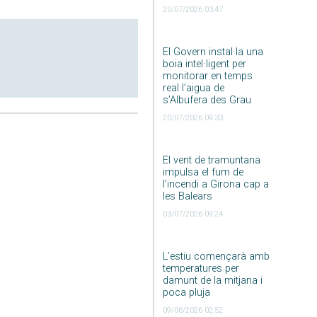
20/07/2026 03:47
El Govern instal·la una
boia intel·ligent per
monitorar en temps
real l’aigua de
s’Albufera des Grau
20/07/2026 09:33
El vent de tramuntana
impulsa el fum de
l’incendi a Girona cap a
les Balears
03/07/2026 09:24
L’estiu començarà amb
temperatures per
damunt de la mitjana i
poca pluja
09/06/2026 02:52