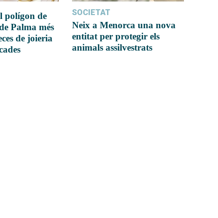
SOCIETAT
l polígon de
Neix a Menorca una nova
 de Palma més
entitat per protegir els
ces de joieria
animals assilvestrats
icades