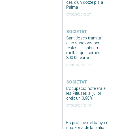
des d’un dotzè pis a
Palma
07/08/2026 09:27
SOCIETAT
Sant Josep tramita
cinc sancions per
festes il·legals amb
multes que sumen
800.00 euros
07/08/2026 09:14
SOCIETAT
L’ocupació hotelera a
les Pitiüses al juliol
creix un 0,90%
07/08/2026 09:15
Es prohibeix el bany en
una zona de la platja