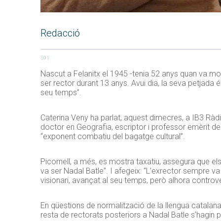
Redacció
591
Nascut a Felanitx el 1945 -tenia 52 anys quan va morir
ser rector durant 13 anys. Avui dia, la seva petjada 
seu temps”.
Caterina Veny ha parlat, aquest dimecres, a IB3 Ràd
doctor en Geografia, escriptor i professor emèrit de 
“exponent combatiu del bagatge cultural”.
Picornell, a més, es mostra taxatiu, assegura que els n
va ser Nadal Batle”. I afegeix: “L’exrector sempre va
visionari, avançat al seu temps, però alhora controver
En qüestions de normalització de la llengua catalana di
resta de rectorats posteriors a Nadal Batle s’hagin 