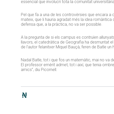
essencial que involucri tota la comunitat universitària
Pel que fa a una de les controvèrsies que encara a dia
mateix, que li hauria agradat més la idea romàntica d
defensa que, a la pràctica, no va ser possible.
A la pregunta de si els campus es contruïen allunyats
llavors, el catedràtica de Geografia ha desmuntat el mi
de l’autor felanitxer Miquel Bauçà, feren de Batle un 
Nadal Batle, tot i que fos un matemàtic, mai no va des
El professor emèrit admet, tot i així, que tenia ombre
amics”, diu Picornell.