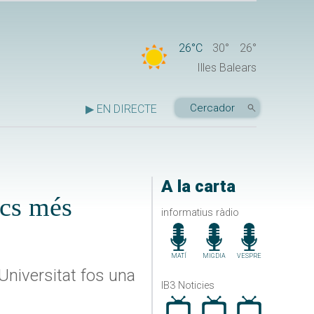
26°C
30°
26°
Illes Balears
▶ EN DIRECTE
A la carta
ics més
informatius ràdio
MATÍ
MIGDIA
VESPRE
 Universitat fos una
IB3 Noticies