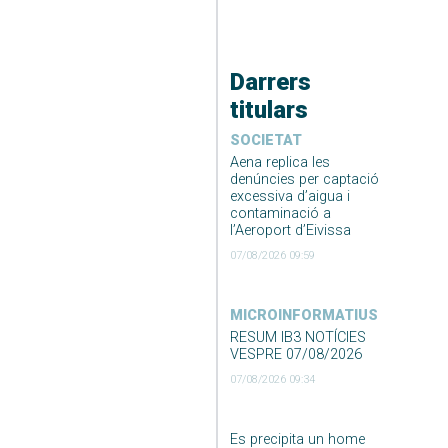
Darrers
titulars
SOCIETAT
Aena replica les
denúncies per captació
excessiva d’aigua i
contaminació a
l’Aeroport d’Eivissa
07/08/2026 09:59
MICROINFORMATIUS
RESUM IB3 NOTÍCIES
VESPRE 07/08/2026
07/08/2026 09:34
Es precipita un home