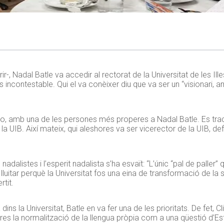
-, Nadal Batle va accedir al rectorat de la Universitat de les Ill
és incontestable. Qui el va conèixer diu que va ser un “visionari
io, amb una de les persones més properes a Nadal Batle. Es trac
la UIB. Així mateix, qui aleshores va ser vicerector de la UIB, de
adalistes i l’esperit nadalista s’ha esvaït: “L’únic “pal de paller”
 lluitar perquè la Universitat fos una eina de transformació de la
tit.
ns la Universitat, Batle en va fer una de les prioritats. De fet, C
pres la normalització de la llengua pròpia com a una qüestió d’E