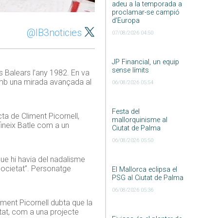
adeu a la temporada a
proclamar-se campió
d’Europa
@IB3noticies
07/08/2026 04:50
JP Financial, un equip
sense límits
es Balears l’any 1982. En va
, amb una mirada avançada al
06/08/2026 05:54
Festa del
ta de Climent Picornell,
mallorquinisme al
fineix Batle com a un
Ciutat de Palma
06/08/2026 05:50
 que hi havia del nadalisme
 societat”. Personatge
El Mallorca eclipsa el
PSG al Ciutat de Palma
06/08/2026 05:36
liment Picornell dubta que la
stat, com a una projecte