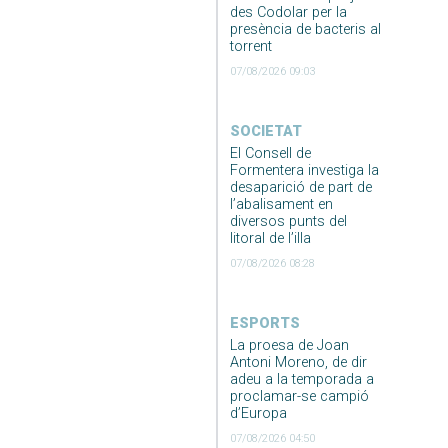
des Codolar per la
presència de bacteris al
torrent
07/08/2026 09:03
SOCIETAT
El Consell de
Formentera investiga la
desaparició de part de
l’abalisament en
diversos punts del
litoral de l’illa
07/08/2026 08:28
ESPORTS
La proesa de Joan
Antoni Moreno, de dir
adeu a la temporada a
proclamar-se campió
d’Europa
07/08/2026 04:50