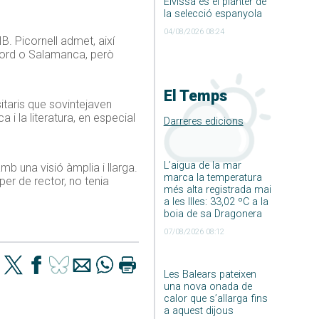
Eivissa és el planter de
la selecció espanyola
04/08/2026 08:24
B. Picornell admet, així
Oxford o Salamanca, però
El Temps
itaris que sovintejaven
 i la literatura, en especial
Darreres edicions
L’aigua de la mar
mb una visió àmplia i llarga.
marca la temperatura
per de rector, no tenia
més alta registrada mai
a les Illes: 33,02 ºC a la
boia de sa Dragonera
07/08/2026 08:12
Les Balears pateixen
una nova onada de
calor que s’allarga fins
a aquest dijous