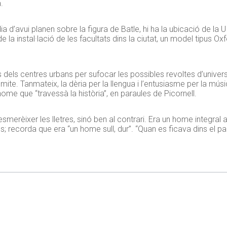
.
 d’avui planen sobre la figura de Batle, hi ha la ubicació de la UI
e la instal·lació de les facultats dins la ciutat, un model tipus 
 dels centres urbans per sufocar les possibles revoltes d’univers
te. Tanmateix, la dèria per la llengua i l’entusiasme per la música
home que “travessà la història”, en paraules de Picornell.
merèixer les lletres, sinó ben al contrari. Era un home integral a
s; recorda que era “un home sull, dur”. “Quan es ficava dins el pa