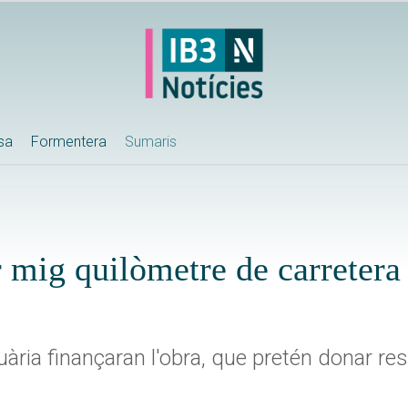
ssa
Formentera
Sumaris
 mig quilòmetre de carretera 
uària finançaran l'obra, que pretén donar re