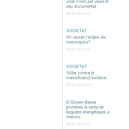
Joan Pons per veure el
seu documental
08/08/2026 12:51
SOCIETAT
On veuran l’eclipsi els
menorquins?
08/08/2026 12:55
SOCIETAT
Sóller contra la
massificació turística
08/08/2026 02:15
El Govern Balear
prohibeix la venta de
begudes energètiques a
menors
08/08/2026 10:53