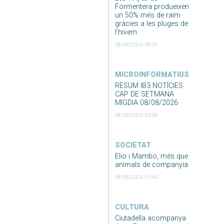
Formentera produeixen
un 50% més de raïm
gràcies a les pluges de
l’hivern
08/08/2026 08:26
MICROINFORMATIUS
RESUM IB3 NOTÍCIES
CAP DE SETMANA
MIGDIA 08/08/2026
08/08/2026 03:09
SOCIETAT
Elio i Mambo, més que
animals de companyia
08/08/2026 07:40
CULTURA
Ciutadella acompanya