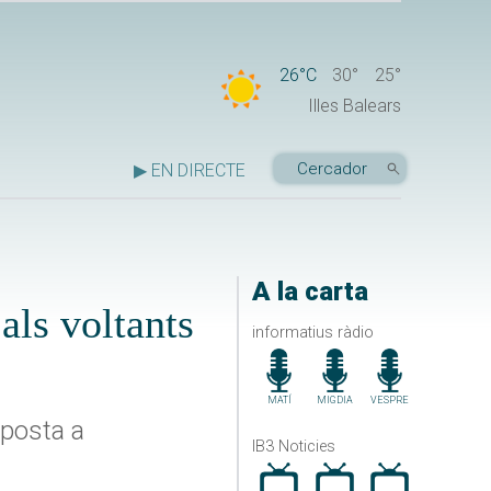
26°C
30°
25°
Illes Balears
▶ EN DIRECTE
A la carta
als voltants
informatius ràdio
MATÍ
MIGDIA
VESPRE
sposta a
IB3 Noticies