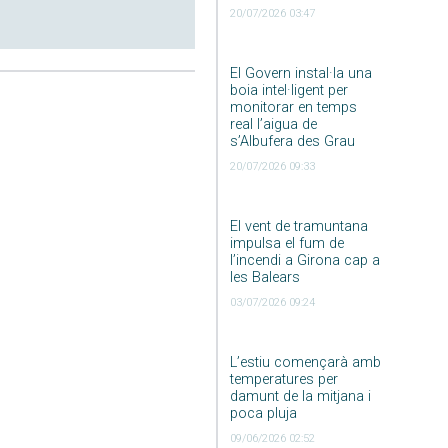
20/07/2026 03:47
El Govern instal·la una
boia intel·ligent per
monitorar en temps
real l’aigua de
s’Albufera des Grau
20/07/2026 09:33
El vent de tramuntana
impulsa el fum de
l’incendi a Girona cap a
les Balears
03/07/2026 09:24
L’estiu començarà amb
temperatures per
damunt de la mitjana i
poca pluja
09/06/2026 02:52