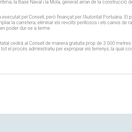
ítima, la Base Naval i la Mola, generat arran de la construcció de
 executat pel Consell, però finançat per l’Autoritat Portuària. El 
liar la carretera, eliminar els revolts perillosos i els canvis de r
à en poder dur-se a terme.
statal cedirà al Consell de manera gratuïta prop de 3.000 metres
 tot el procés administratiu per expropiar els terrenys, la qual c