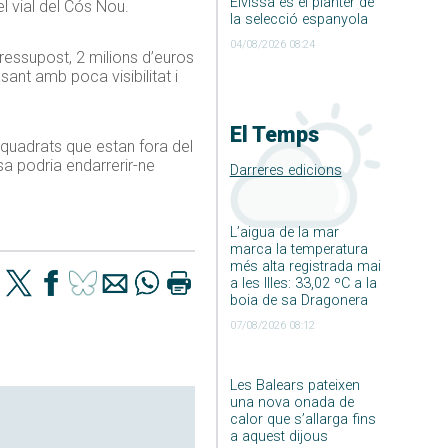
Eivissa és el planter de
l vial del Cós Nou.
la selecció espanyola
04/08/2026 08:24
pressupost, 2 milions d’euros
asant amb poca visibilitat i
El Temps
 quadrats que estan fora del
osa podria endarrerir-ne
Darreres edicions
L’aigua de la mar
marca la temperatura
més alta registrada mai
a les Illes: 33,02 ºC a la
boia de sa Dragonera
07/08/2026 08:12
Les Balears pateixen
una nova onada de
calor que s’allarga fins
a aquest dijous