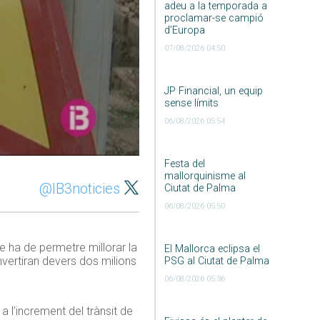
adeu a la temporada a
proclamar-se campió
d’Europa
07/08/2026 04:50
JP Financial, un equip
sense límits
06/08/2026 05:54
Festa del
mallorquinisme al
@IB3noticies
Ciutat de Palma
06/08/2026 05:50
e ha de permetre millorar la
El Mallorca eclipsa el
invertiran devers dos milions
PSG al Ciutat de Palma
06/08/2026 05:36
 a l’increment del trànsit de