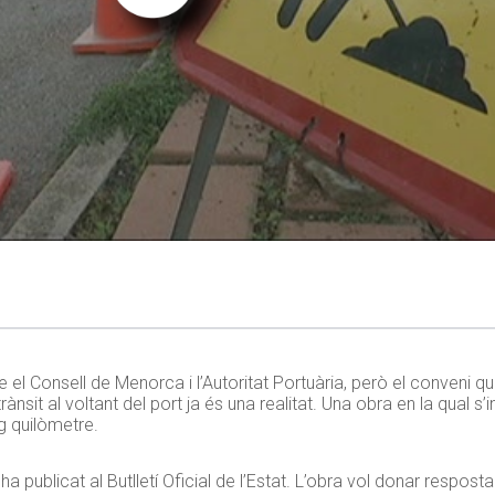
el Consell de Menorca i l’Autoritat Portuària, però el conveni qu
ànsit al voltant del port ja és una realitat. Una obra en la qual s’
ig quilòmetre.
’ha publicat al Butlletí Oficial de l’Estat. L’obra vol donar resposta