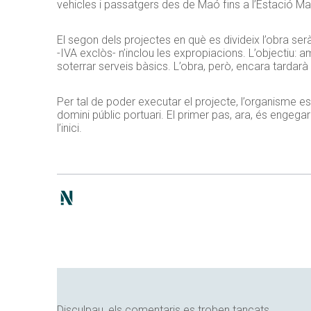
vehicles i passatgers des de Maó fins a l’Estació Mar
El segon dels projectes en què es divideix l’obra serà
-IVA exclòs- n’inclou les expropiacions. L’objectiu: amp
soterrar serveis bàsics. L’obra, però, encara tardar
Per tal de poder executar el projecte, l’organisme e
domini públic portuari. El primer pas, ara, és engegar
l’inici.
Disculpau, els comentaris es troben tancats