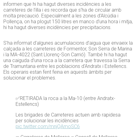
informen que hi ha hagut diverses incidències a les
carreteres de l’illa i es recorda que s’ha de circular amb
molta precaució. Especialment a les zones d’Alcúdia i
Pollença, on ha plogut 150 litres en manco d’una hora i mitja,
hi ha hagut diverses incidències per precipitacions.
S’ha informat d’algunes acumulacions d’aigua que envaeix la
calçada a les carreteres de Formentor, Son Serra de Marina
i la MA-4022 (Sant Llorenç-Son Carrió). També hi ha hagut
una caiguda d’una roca a la carretera que travessa la Serra
de Tramuntana entre les poblacions d’Andratx i Estellencs.
Els operaris estan fent feina en aquests àmbits per
solucionar el problemes.
✅RETIRADA la roca a la Ma-10 (entre Andratx-
Estellencs)
Les brigades de Carreteres actuen amb rapidesa
per solucionar les incidències
pic.twitter.com/mnjQAmoSC6