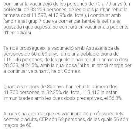
combinar la vacunació de les persones de 70 a 79 anys (un
col·lectiu de 83.209 persones, de les quals ja n’han rebut la
primera dosi 11.592, el 13,9% del total), i continuar amb
l’anomenat grup 7 que va començar també la setmana
passada i que aquesta se centrarà en vacunar als pacients
d’hemodiàlisi.
També prossegueix la vacunació amb Astrazeneca de
persones de 60 a 69 anys, amb una població diana de
116.146 persones, de les quals ja han rebut la primera dosi
28.538, el 24,5%, amb la qual cosa “hi ha un ampli marge per
a continuar vacunant”, ha dit Gómez.
Quant als majors de 80 anys, han rebut la primera dosi
41.700 persones, el 82,25% del total, i 18.413 ja estan
immunitzades amb les dues dosis preceptives, el 36,3%.
A més s’ha acordat que es vacunarà als professors dels
centres d’adults, CEP són 62 persones, de les quals 56 són
majors de 60.