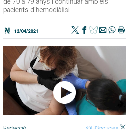
de 70 a 79 anys i continuar amb els
pacients d'hemodiàlisi
12/04/2021
Redacció
@IB3noticies