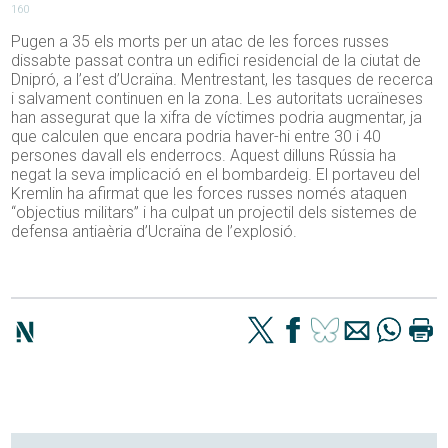
160
Pugen a 35 els morts per un atac de les forces russes
dissabte passat contra un edifici residencial de la ciutat de
Dnipró, a l’est d’Ucraïna. Mentrestant, les tasques de recerca
i salvament continuen en la zona. Les autoritats ucraïneses
han assegurat que la xifra de víctimes podria augmentar, ja
que calculen que encara podria haver-hi entre 30 i 40
persones davall els enderrocs. Aquest dilluns Rússia ha
negat la seva implicació en el bombardeig. El portaveu del
Kremlin ha afirmat que les forces russes només ataquen
“objectius militars” i ha culpat un projectil dels sistemes de
defensa antiaèria d’Ucraïna de l’explosió.