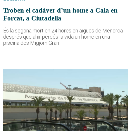
Troben el cadàver d’un home a Cala en
Forcat, a Ciutadella
És la segona mort en 24 hores en aigües de Menorca
després que ahir perdés la vida un home en una
piscina des Migjorn Gran