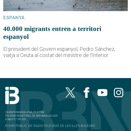
ESPANYA
40.000 migrants entren a territori
espanyol
El president del Govern espanyol, Pedro Sánchez,
viatja a Ceuta al costat del ministre de l'Interior
CARRER MAGDALENA, 21, 07180
POLÍGON INDUSTRIAL DE SON BUGADELLES
(+34) 971 139 333
© ENS PÚBLIC DE RADIOTELEVISIÓ DE LES ILLES BALEARS