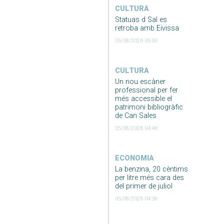
CULTURA
Statuas d Sal es
retroba amb Eivissa
05/08/2026 05:00
CULTURA
Un nou escàner
professional per fer
més accessible el
patrimoni bibliogràfic
de Can Sales
05/08/2026 04:46
ECONOMIA
La benzina, 20 cèntims
per litre més cara des
del primer de juliol
05/08/2026 04:36