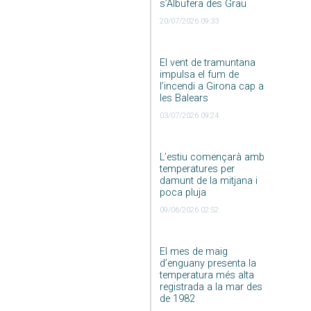
s’Albufera des Grau
20/07/2026 09:33
El vent de tramuntana
impulsa el fum de
l’incendi a Girona cap a
les Balears
03/07/2026 09:24
L’estiu començarà amb
temperatures per
damunt de la mitjana i
poca pluja
09/06/2026 02:52
El mes de maig
d’enguany presenta la
temperatura més alta
registrada a la mar des
de 1982