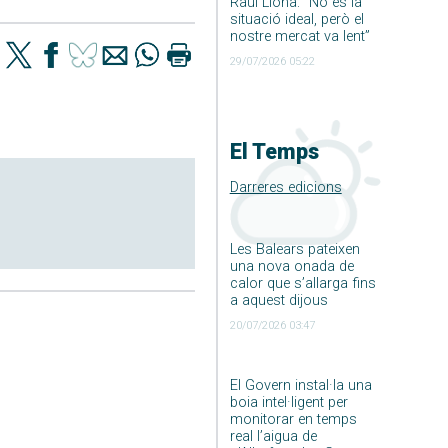
Raúl Llona: ”No és la
situació ideal, però el
nostre mercat va lent”
29/07/2026 05:22
El Temps
Darreres edicions
Les Balears pateixen
una nova onada de
calor que s’allarga fins
a aquest dijous
20/07/2026 03:47
El Govern instal·la una
boia intel·ligent per
monitorar en temps
real l’aigua de