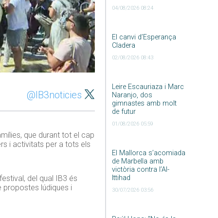
04/08/2026 08:24
El canvi d’Esperança
Cladera
02/08/2026 08:43
Leire Escauriaza i Marc
@IB3noticies
Naranjo, dos
gimnastes amb molt
de futur
01/08/2026 05:59
amílies, que durant tot el cap
 i activitats per a tots els
El Mallorca s’acomiada
de Marbella amb
victòria contra l’Al-
Ittihad
estival, del qual IB3 és
e propostes lúdiques i
30/07/2026 03:56