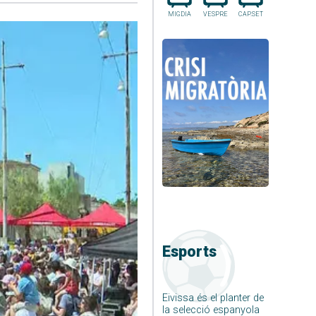
MIGDIA
VESPRE
CAP.SET
Esports
Eivissa és el planter de
la selecció espanyola