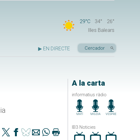
29°C
34°
26°
Illes Balears
▶ EN DIRECTE
A la carta
informatius ràdio
ia
MATÍ
MIGDIA
VESPRE
IB3 Noticies