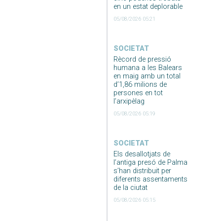
en un estat deplorable
05/08/2026 05:21
SOCIETAT
Rècord de pressió
humana a les Balears
en maig amb un total
d’1,86 milions de
persones en tot
l’arxipèlag
05/08/2026 05:19
SOCIETAT
Els desallotjats de
l’antiga presó de Palma
s’han distribuit per
diferents assentaments
de la ciutat
05/08/2026 05:15