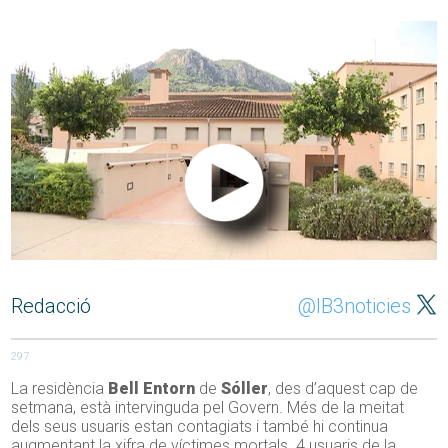
Redacció
@IB3noticies
297
La residència
Bell Entorn
de
Sóller
, des d’aquest cap de
setmana, està intervinguda pel Govern. Més de la meitat
dels seus usuaris estan contagiats i també hi continua
augmentant la xifra de víctimes mortals. 4 usuaris de la