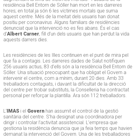
residència Bell Entorn de Sóller han mort en les darreres
hores; en total ja són 6 les víctimes mortals que suma
aquest centre. Més de la meitat dels usuaris han donat
positiu per coronavirus. Alguns familiars de residències
denunciat que la intervenció no es fes abans. És el cas
d’
Albert Carner
, fill d’un dels usuaris que han perdut la vida
aquests darrers dies.
Les residències de les Illes continuen en el punt de mira pel
que fa a contagis. Les darreres dades de Salut notifiquen
256 usuaris actius, 83 d’ells són a la residència Bell Entorn de
Sóller. Una situació preocupant que ha obligat el Govern a
intervenir el centre, com a mínim, durant 20 dies. Amb 33
treballadors contagiats, i davant la dificultat de la direcció
del centre per trobar substituts, la Conselleria ha contractat
personal per reforçar la plantilla. Ara són 112 treballadors.
L’
IMAS
i el
Govern
han assumit el control de la gestió
sanitària del centre. S’ha designat una coordinadora per
dirigir i controlar l’activitat assistencial. L’empresa que
gestiona la residència denuncia que ja feia temps que havien
demanat la intervenció del Govern. Una de les treballadores