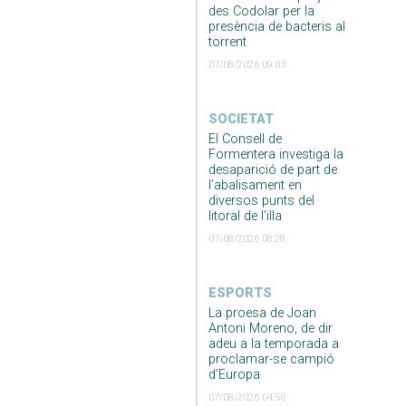
des Codolar per la
presència de bacteris al
torrent
07/08/2026 09:03
SOCIETAT
El Consell de
Formentera investiga la
desaparició de part de
l’abalisament en
diversos punts del
litoral de l’illa
07/08/2026 08:28
ESPORTS
La proesa de Joan
Antoni Moreno, de dir
adeu a la temporada a
proclamar-se campió
d’Europa
07/08/2026 04:50