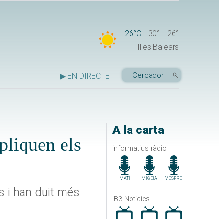
26°C
30°
26°
Illes Balears
▶ EN DIRECTE
A la carta
pliquen els
informatius ràdio
MATÍ
MIGDIA
VESPRE
s i han duit més
IB3 Noticies