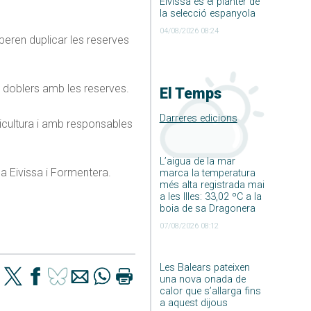
Eivissa és el planter de
la selecció espanyola
04/08/2026 08:24
peren duplicar les reserves
s doblers amb les reserves.
El Temps
Darreres edicions
ricultura i amb responsables
L’aigua de la mar
a Eivissa i Formentera.
marca la temperatura
més alta registrada mai
a les Illes: 33,02 ºC a la
boia de sa Dragonera
07/08/2026 08:12
Les Balears pateixen
una nova onada de
calor que s’allarga fins
a aquest dijous