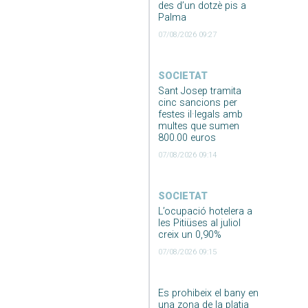
des d’un dotzè pis a
Palma
07/08/2026 09:27
SOCIETAT
Sant Josep tramita
cinc sancions per
festes il·legals amb
multes que sumen
800.00 euros
07/08/2026 09:14
SOCIETAT
L’ocupació hotelera a
les Pitiüses al juliol
creix un 0,90%
07/08/2026 09:15
Es prohibeix el bany en
una zona de la platja