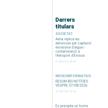
Darrers
titulars
SOCIETAT
Aena replica les
denúncies per captació
excessiva d’aigua i
contaminació a
l’Aeroport d’Eivissa
07/08/2026 09:59
MICROINFORMATIUS
RESUM IB3 NOTÍCIES
VESPRE 07/08/2026
07/08/2026 09:34
Es precipita un home