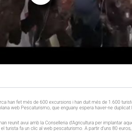
a han fet més de 600 excursions i han duit més de 1.600 turist
 plana web Pescaturismo, que enguany espera haver-ne duplicat 
an reunit avui amb la Conselleria d’Agricultura per implantar aqu
 turista fa un clic al web pescaturismo. A partir d’uns 80 euros,