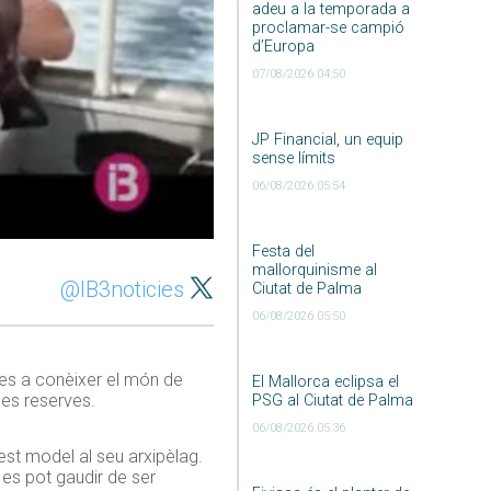
adeu a la temporada a
proclamar-se campió
d’Europa
07/08/2026 04:50
JP Financial, un equip
sense límits
06/08/2026 05:54
Festa del
mallorquinisme al
@IB3noticies
Ciutat de Palma
06/08/2026 05:50
es a conèixer el món de
El Mallorca eclipsa el
les reserves.
PSG al Ciutat de Palma
06/08/2026 05:36
est model al seu arxipèlag.
 es pot gaudir de ser