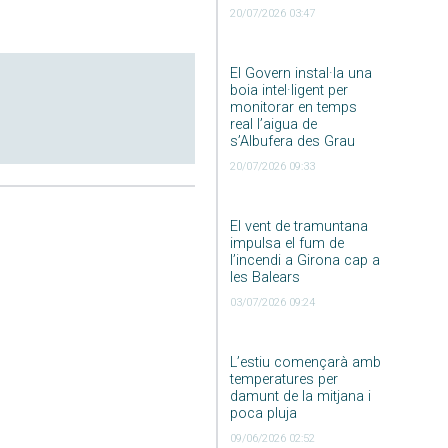
20/07/2026 03:47
El Govern instal·la una
boia intel·ligent per
monitorar en temps
real l’aigua de
s’Albufera des Grau
20/07/2026 09:33
El vent de tramuntana
impulsa el fum de
l’incendi a Girona cap a
les Balears
03/07/2026 09:24
L’estiu començarà amb
temperatures per
damunt de la mitjana i
poca pluja
09/06/2026 02:52