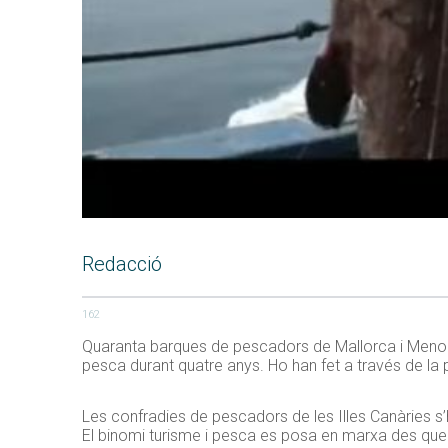
Redacció
162
Quaranta barques de pescadors de Mallorca i Menorc
pesca durant quatre anys. Ho han fet a través de la
Les confradies de pescadors de les Illes Canàries s’h
El binomi turisme i pesca es posa en marxa des que el