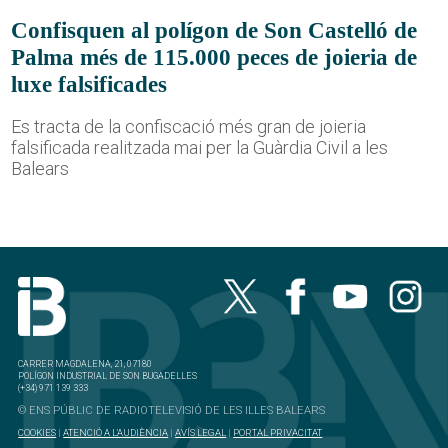
Confisquen al polígon de Son Castelló de
Palma més de 115.000 peces de joieria de
luxe falsificades
Es tracta de la confiscació més gran de joieria
falsificada realitzada mai per la Guàrdia Civil a les
Balears
CARRER MAGDALENA, 21, 07180
POLÍGON INDUSTRIAL DE SON BUGADELLES
(+34) 971 139 333
© ENS PÚBLIC DE RADIOTELEVISIÓ DE LES ILLES BALEARS
COOKIES
|
ATENCIÓ A L'AUDIÈNCIA
|
AVÍS LEGAL
|
PORTAL PRIVACITAT