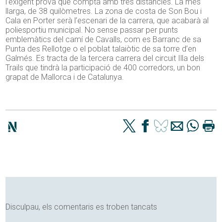
l’exigent prova que compta amb tres distàncies. La més
llarga, de 38 quilòmetres. La zona de costa de Son Bou i
Cala en Porter serà l’escenari de la carrera, que acabarà al
poliesportiu municipal. No sense passar per punts
emblemàtics del camí de Cavalls, com es Barranc de sa
Punta des Rellotge o el poblat talaiòtic de sa torre d’en
Galmés. Es tracta de la tercera carrera del circuit Illa dels
Trails que tindrà la participació de 400 corredors, un bon
grapat de Mallorca i de Catalunya.
Disculpau, els comentaris es troben tancats