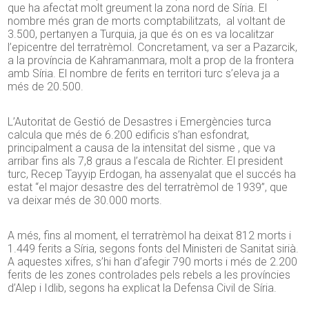
que ha afectat molt greument la zona nord de Síria. El
nombre més gran de morts comptabilitzats, al voltant de
3.500, pertanyen a Turquia, ja que és on es va localitzar
l’epicentre del terratrèmol. Concretament, va ser a Pazarcik,
a la província de Kahramanmara, molt a prop de la frontera
amb Síria. El nombre de ferits en territori turc s’eleva ja a
més de 20.500.
L’Autoritat de Gestió de Desastres i Emergències turca
calcula que més de 6.200 edificis s’han esfondrat,
principalment a causa de la intensitat del sisme , que va
arribar fins als 7,8 graus a l’escala de Richter. El president
turc, Recep Tayyip Erdogan, ha assenyalat que el succés ha
estat “el major desastre des del terratrèmol de 1939”, que
va deixar més de 30.000 morts.
A més, fins al moment, el terratrèmol ha deixat 812 morts i
1.449 ferits a Síria, segons fonts del Ministeri de Sanitat sirià.
A aquestes xifres, s’hi han d’afegir 790 morts i més de 2.200
ferits de les zones controlades pels rebels a les províncies
d’Alep i Idlib, segons ha explicat la Defensa Civil de Síria.