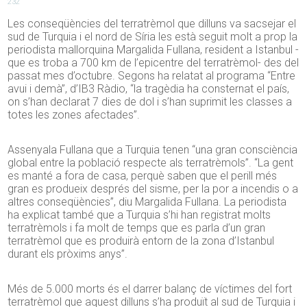
232
Les conseqüències del terratrèmol que dilluns va sacsejar el
sud de Turquia i el nord de Síria les està seguit molt a prop la
periodista mallorquina Margalida Fullana, resident a Istanbul -
que es troba a 700 km de l’epicentre del terratrèmol- des del
passat mes d’octubre. Segons ha relatat al programa “Entre
avui i demà”, d’IB3 Ràdio, “la tragèdia ha consternat el país,
on s’han declarat 7 dies de dol i s’han suprimit les classes a
totes les zones afectades”.
Assenyala Fullana que a Turquia tenen “una gran consciència
global entre la població respecte als terratrèmols”. “La gent
es manté a fora de casa, perquè saben que el perill més
gran es produeix després del sisme, per la por a incendis o a
altres conseqüències”, diu Margalida Fullana. La periodista
ha explicat també que a Turquia s’hi han registrat molts
terratrèmols i fa molt de temps que es parla d’un gran
terratrèmol que es produirà entorn de la zona d’Istanbul
durant els pròxims anys”.
Més de 5.000 morts és el darrer balanç de víctimes del fort
terratrèmol que aquest dilluns s’ha produït al sud de Turquia i