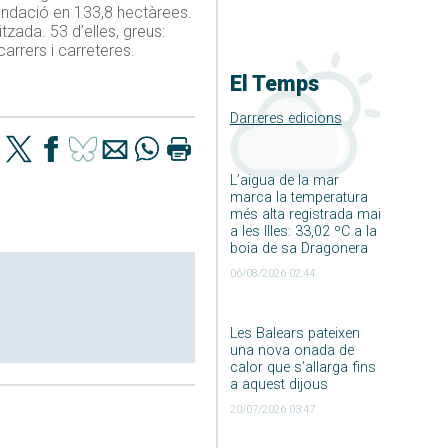
nundació en 133,8 hectàrees.
zada. 53 d’elles, greus:
arrers i carreteres.
El Temps
Darreres edicions
L’aigua de la mar
marca la temperatura
més alta registrada mai
a les Illes: 33,02 ºC a la
boia de sa Dragonera
06/08/2026 02:44
Les Balears pateixen
una nova onada de
calor que s’allarga fins
a aquest dijous
20/07/2026 03:47