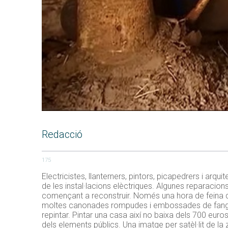
Redacció
175
Electricistes, llanterners, pintors, picapedrers i ar
de les instal·lacions elèctriques. Algunes reparacions
començant a reconstruir. Només una hora de feina de
moltes canonades rompudes i embossades de fang. 
repintar. Pintar una casa així no baixa dels 700 eur
dels elements públics. Una imatge per satèl·lit de l