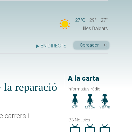
27°C
29°
27°
Illes Balears
▶ EN DIRECTE
A la carta
 la reparació
informatius ràdio
MATÍ
MIGDIA
VESPRE
e carrers i
IB3 Noticies