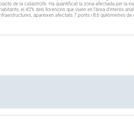
mpacte de la catàstrofe. Ha quantificat la zona afectada per la i
ants, el 45% dels llorencins que viuen en l’àrea d’interès analit
raestructures, apareixen afectats 7 ponts i 8,6 quilòmetres de c