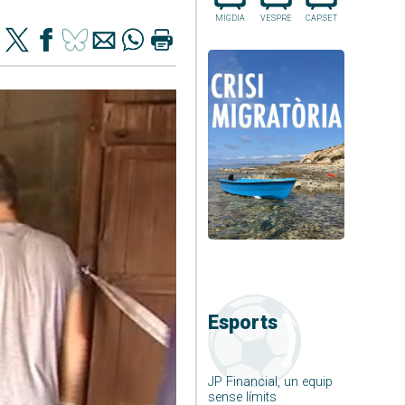
MIGDIA
VESPRE
CAP.SET
Esports
JP Financial, un equip
sense límits