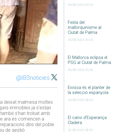
06/08/2026 05:54
Festa del
mallorquinisme al
Ciutat de Palma
06/08/2026 05:50
El Mallorca eclipsa el
PSG al Ciutat de Palma
06/08/2026 05:36
@IB3noticies
Eivissa és el planter de
la selecció espanyola
04/08/2026 08:24
ua ha deixat malmesa moltes
Alguns immobles ja s’estan
rs també s’han trobat amb
El canvi d’Esperança
que ara es comencen a
Cladera
 reparacions dins del poble
eu de gestió
02/08/2026 08:43