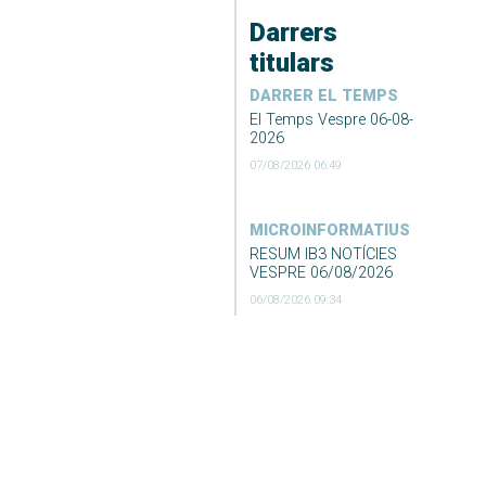
Darrers
titulars
DARRER EL TEMPS
El Temps Vespre 06-08-
2026
07/08/2026 06:49
MICROINFORMATIUS
RESUM IB3 NOTÍCIES
VESPRE 06/08/2026
06/08/2026 09:34
Desconvocada la vaga
de neteja i recollida de
fems de Formentera
06/08/2026 09:23