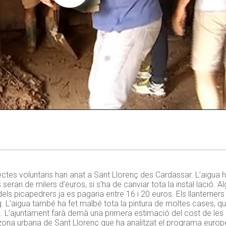
quitectes voluntaris han anat a Sant Llorenç des Cardassar. L’aig
 seran de milers d’euros, si s’ha de canviar tota la instal·lació. 
ls picapedrers ja es pagaria entre 16 i 20 euros. Els llanterne
L’aigua també ha fet malbé tota la pintura de moltes cases, 
os. L’ajuntament farà demà una primera estimació del cost de les
a zona urbana de Sant Llorenç que ha analitzat el programa europ