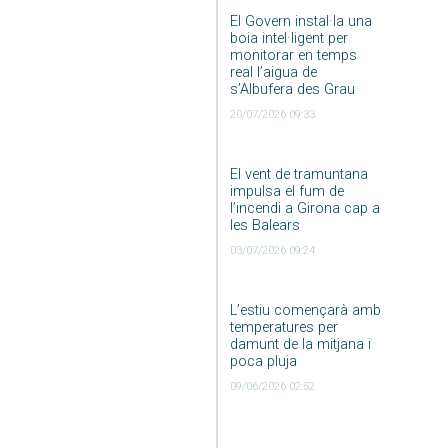
El Govern instal·la una
boia intel·ligent per
monitorar en temps
real l’aigua de
s’Albufera des Grau
20/07/2026 09:33
El vent de tramuntana
impulsa el fum de
l’incendi a Girona cap a
les Balears
03/07/2026 09:24
L’estiu començarà amb
temperatures per
damunt de la mitjana i
poca pluja
09/06/2026 02:52