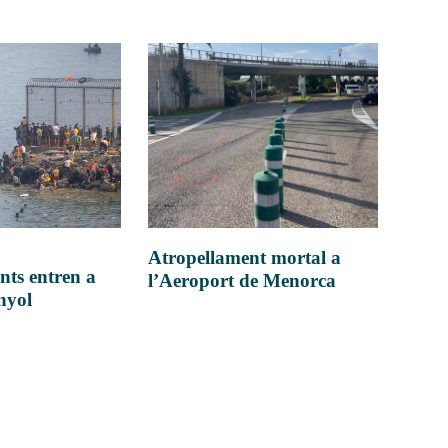
Atropellament mortal a
nts entren a
l’Aeroport de Menorca
anyol