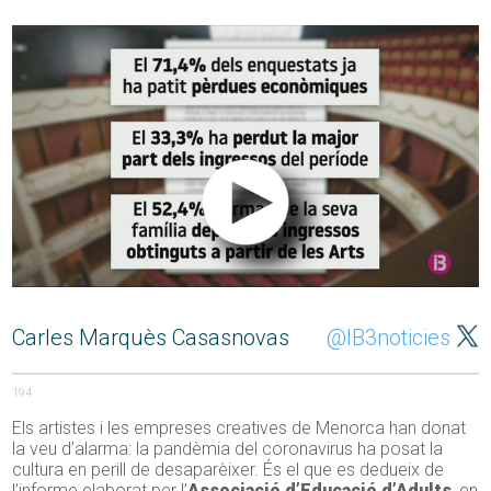
Carles Marquès Casasnovas
@IB3noticies
194
Els artistes i les empreses creatives de Menorca han donat
la veu d’alarma: la pandèmia del coronavirus ha posat la
cultura en perill de desaparèixer. És el que es dedueix de
l’informe elaborat per l’
Associació d’Educació d’Adults
, en