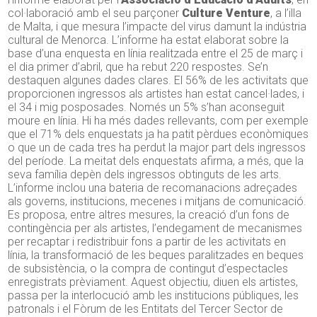
col·laboració amb el seu parçoner
Culture Venture
, a l’illa
de Malta, i que mesura l’impacte del virus damunt la indústria
cultural de Menorca. L’informe ha estat elaborat sobre la
base d’una enquesta en línia realitzada entre el 25 de març i
el dia primer d’abril, que ha rebut 220 respostes. Se’n
destaquen algunes dades clares. El 56% de les activitats que
proporcionen ingressos als artistes han estat cancel·lades, i
el 34 i mig posposades. Només un 5% s’han aconseguit
moure en línia. Hi ha més dades rellevants, com per exemple
que el 71% dels enquestats ja ha patit pèrdues econòmiques
o que un de cada tres ha perdut la major part dels ingressos
del període. La meitat dels enquestats afirma, a més, que la
seva família depèn dels ingressos obtinguts de les arts.
L’informe inclou una bateria de recomanacions adreçades
als governs, institucions, mecenes i mitjans de comunicació.
Es proposa, entre altres mesures, la creació d’un fons de
contingència per als artistes, l’endegament de mecanismes
per recaptar i redistribuir fons a partir de les activitats en
línia, la transformació de les beques paralitzades en beques
de subsistència, o la compra de contingut d’espectacles
enregistrats prèviament. Aquest objectiu, diuen els artistes,
passa per la interlocució amb les institucions públiques, les
patronals i el Fòrum de les Entitats del Tercer Sector de