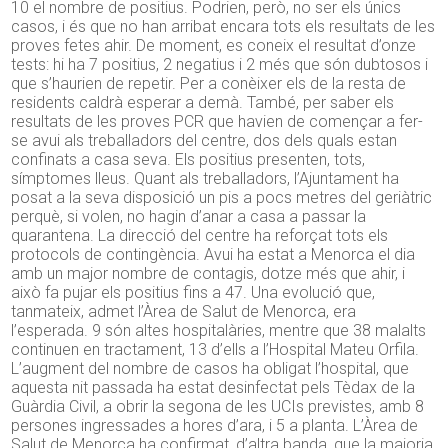
10 el nombre de positius. Podrien, però, no ser els únics
casos, i és que no han arribat encara tots els resultats de les
proves fetes ahir. De moment, es coneix el resultat d’onze
tests: hi ha 7 positius, 2 negatius i 2 més que són dubtosos i
que s’haurien de repetir. Per a conèixer els de la resta de
residents caldrà esperar a demà. També, per saber els
resultats de les proves PCR que havien de començar a fer-
se avui als treballadors del centre, dos dels quals estan
confinats a casa seva. Els positius presenten, tots,
símptomes lleus. Quant als treballadors, l’Ajuntament ha
posat a la seva disposició un pis a pocs metres del geriàtric
perquè, si volen, no hagin d’anar a casa a passar la
quarantena. La direcció del centre ha reforçat tots els
protocols de contingència. Avui ha estat a Menorca el dia
amb un major nombre de contagis, dotze més que ahir, i
això fa pujar els positius fins a 47. Una evolució que,
tanmateix, admet l’Àrea de Salut de Menorca, era
l’esperada. 9 són altes hospitalàries, mentre que 38 malalts
continuen en tractament, 13 d’ells a l’Hospital Mateu Orfila.
L’augment del nombre de casos ha obligat l’hospital, que
aquesta nit passada ha estat desinfectat pels Tèdax de la
Guàrdia Civil, a obrir la segona de les UCIs previstes, amb 8
persones ingressades a hores d’ara, i 5 a planta. L’Àrea de
Salut de Menorca ha confirmat, d’altra banda, que la majoria