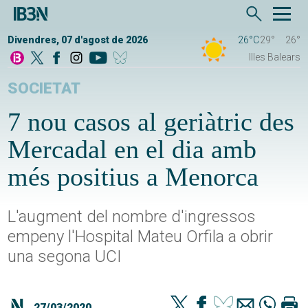
Divendres, 07 d'agost de 2026
26°C
29°
26°
Illes Balears
SOCIETAT
7 nou casos al geriàtric des
Mercadal en el dia amb
més positius a Menorca
L'augment del nombre d'ingressos
empeny l'Hospital Mateu Orfila a obrir
una segona UCI
27/03/2020