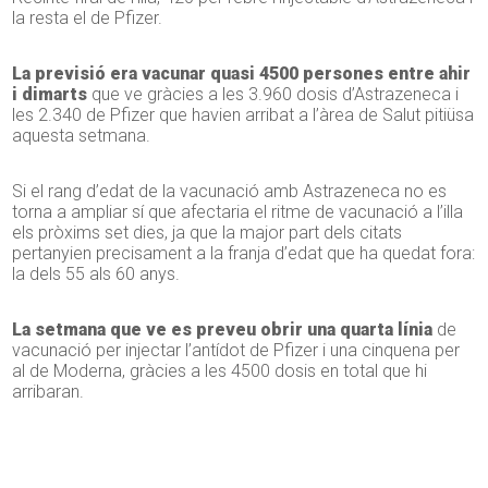
la resta el de Pfizer.
La previsió era vacunar quasi 4500 persones entre ahir
i dimarts
que ve gràcies a les 3.960 dosis d’Astrazeneca i
les 2.340 de Pfizer que havien arribat a l’àrea de Salut pitiüsa
aquesta setmana.
Si el rang d’edat de la vacunació amb Astrazeneca no es
torna a ampliar sí que afectaria el ritme de vacunació a l’illa
els pròxims set dies, ja que la major part dels citats
pertanyien precisament a la franja d’edat que ha quedat fora:
la dels 55 als 60 anys.
La setmana que ve es preveu obrir una quarta línia
de
vacunació per injectar l’antídot de Pfizer i una cinquena per
al de Moderna, gràcies a les 4500 dosis en total que hi
arribaran.