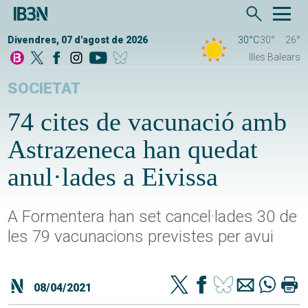
Divendres, 07 d'agost de 2026
30°C
30°
26°
Illes Balears
SOCIETAT
74 cites de vacunació amb
Astrazeneca han quedat
anul·lades a Eivissa
A Formentera han set cancel·lades 30 de
les 79 vacunacions previstes per avui
08/04/2021