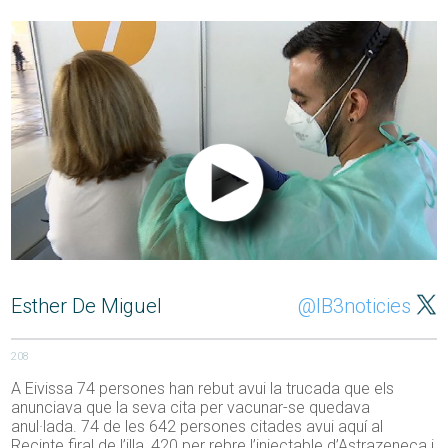
Esther De Miguel
@IB3noticies
208
A Eivissa 74 persones han rebut avui la trucada que els
anunciava que la seva cita per vacunar-se quedava
anul·lada. 74 de les 642 persones citades avui aquí al
Recinte firal de l’illa, 420 per rebre l’injectable d’Astrazeneca i