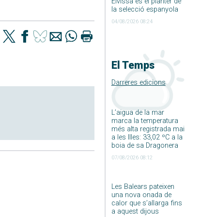
Eivissa és el planter de
la selecció espanyola
04/08/2026 08:24
El Temps
Darreres edicions
L’aigua de la mar
marca la temperatura
més alta registrada mai
a les Illes: 33,02 ºC a la
boia de sa Dragonera
07/08/2026 08:12
Les Balears pateixen
una nova onada de
calor que s’allarga fins
a aquest dijous