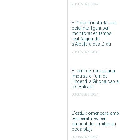
20/07/2026 03:47
El Govern instal·la una
boia intel·ligent per
monitorar en temps
real l’aigua de
s’Albufera des Grau
20/07/2026 09:33
El vent de tramuntana
impulsa el fum de
l’incendi a Girona cap a
les Balears
03/07/2026 09:24
L’estiu començarà amb
temperatures per
damunt de la mitjana i
poca pluja
09/06/2026 02:52