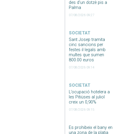
des d’un dotzè pis a
Palma
07/08/2026 09:27
SOCIETAT
Sant Josep tramita
cinc sancions per
festes il·legals amb
multes que sumen
800.00 euros
07/08/2026 09:14
SOCIETAT
L’ocupació hotelera a
les Pitiüses al juliol
creix un 0,90%
07/08/2026 09:15
Es prohibeix el bany en
una zona de la platja