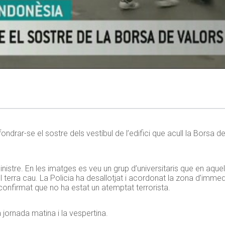
ondrar-se el sostre dels vestíbul de l’edifici que acull la Borsa d
stre. En les imatges es veu un grup d’universitaris que en aque
 terra cau. La Policia ha desallotjat i acordonat la zona d’immedi
 confirmat que no ha estat un atemptat terrorista.
 jornada matina i la vespertina.