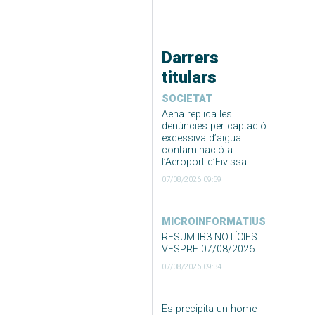
Darrers
titulars
SOCIETAT
Aena replica les
denúncies per captació
excessiva d’aigua i
contaminació a
l’Aeroport d’Eivissa
07/08/2026 09:59
MICROINFORMATIUS
RESUM IB3 NOTÍCIES
VESPRE 07/08/2026
07/08/2026 09:34
Es precipita un home