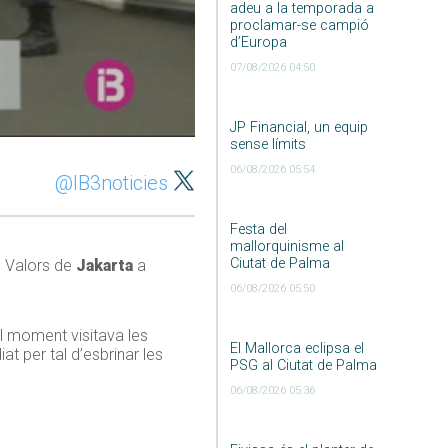
adeu a la temporada a
proclamar-se campió
d’Europa
07/08/2026 04:50
JP Financial, un equip
sense límits
06/08/2026 05:54
@IB3noticies
Festa del
mallorquinisme al
Ciutat de Palma
e Valors de
Jakarta
a
06/08/2026 05:50
ll moment visitava les
El Mallorca eclipsa el
at per tal d’esbrinar les
PSG al Ciutat de Palma
06/08/2026 05:36