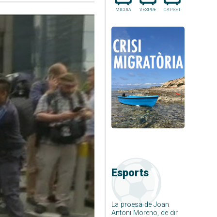
MIGDIA
VESPRE
CAP.SET
Esports
La proesa de Joan
Antoni Moreno, de dir