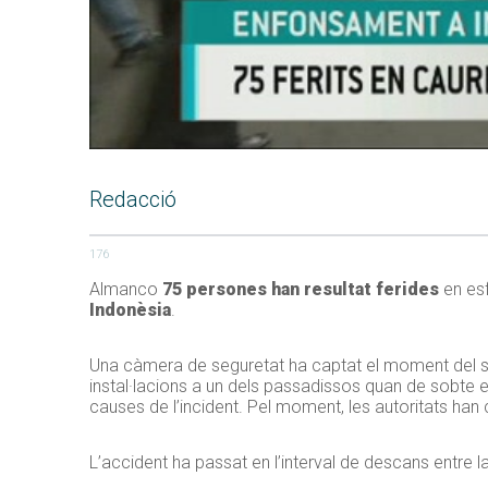
Redacció
176
Almanco
75 persones han resultat ferides
en esf
Indonèsia
.
Una càmera de seguretat ha captat el moment del sini
instal·lacions a un dels passadissos quan de sobte el
causes de l’incident. Pel moment, les autoritats han
L’accident ha passat en l’interval de descans entre la