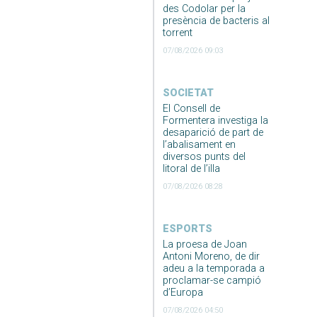
des Codolar per la
presència de bacteris al
torrent
07/08/2026 09:03
SOCIETAT
El Consell de
Formentera investiga la
desaparició de part de
l’abalisament en
diversos punts del
litoral de l’illa
07/08/2026 08:28
ESPORTS
La proesa de Joan
Antoni Moreno, de dir
adeu a la temporada a
proclamar-se campió
d’Europa
07/08/2026 04:50