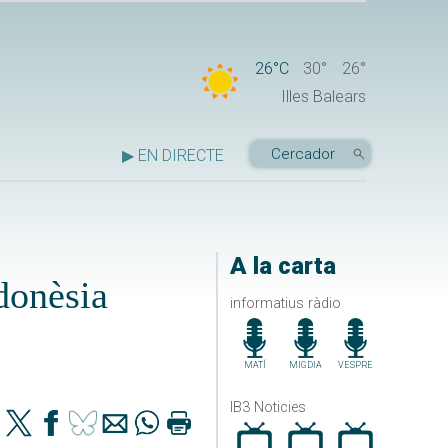
26°C
30°
26°
Illes Balears
▶ EN DIRECTE
A la carta
ndonèsia
informatius ràdio
MATÍ
MIGDIA
VESPRE
IB3 Noticies