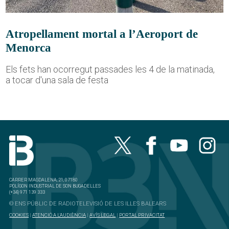
Atropellament mortal a l’Aeroport de
Menorca
Els fets han ocorregut passades les 4 de la matinada,
a tocar d'una sala de festa
CARRER MAGDALENA, 21, 07180
POLÍGON INDUSTRIAL DE SON BUGADELLES
(+34) 971 139 333
© ENS PÚBLIC DE RADIOTELEVISIÓ DE LES ILLES BALEARS
COOKIES
|
ATENCIÓ A L'AUDIÈNCIA
|
AVÍS LEGAL
|
PORTAL PRIVACITAT