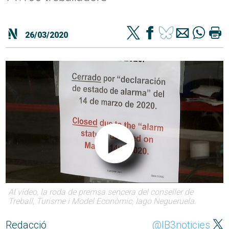
26/03/2020
Al vídeo, la roda de premsa sencera del conseller de
Treball, Turisme i Model Econòmic, Iago Negueruela.
Redacció
@IB3noticies