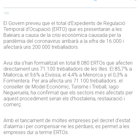
188
El Govern preveu que el total d’Expedients de Regulació
Temporal d’Ocupació (ERTO) que es presentaran a les
Balears a causa de la crisi econòmica causada per la
pandèmia del coronavirus arribarà a la xifra de 16.000 i
afectarà uns 200.000 treballadors.
Avui dia s’han formalitzat en total 8.080 ERTOs que afecten
directament uns 71.100 treballadors de les Illes. El 85,7% a
Mallorca, el 9,6% a Eivissa, el 4,4% a Menorca y el 0,3% a
Formentera. Per ara afecta uns 71.100 treballadors. el
conseller de Model Econòmic, Turisme i Treball, Iago
Negueruela, ha confirmat que els sectors més afectats per
aquest procediment seran els d’hostaleria, restauració i
comerç.
Amb el tancament de moltes empreses pel decret d’estat
d’alarma i per compensar-ne les pèrdues, es permet a les
empreses dur a terme ERTOs.