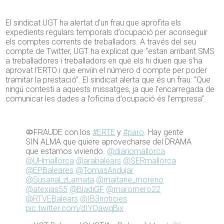
El sindicat UGT ha alertat d’un frau que aprofita els
expedients regulars temporals d’ocupació per aconseguir
els comptes corrents de treballadors. A través del seu
compte de Twitter, UGT ha explicat que “estan arribant SMS
a treballadores i treballadors en què els hi diuen que s’ha
aprovat l’ERTO i que enviïn el número d compte per poder
tramitar la prestació”. El sindicat alerta que és un frau: “Que
ningú contesti a aquests missatges, ja que l’encarregada de
comunicar les dades a l’oficina d’ocupació és l’empresa”.
🦠FRAUDE con los
#ERTE
y
#paro
. Hay gente
SIN ALMA que quiere aprovecharse del DRAMA
que estamos viviendo.
@diariomallorca
@UHmallorca
@arabalears
@SERmallorca
@EPBaleares
@TomasAndujar
@SusanaLzLamata
@maitane_moreno
@atexias55
@BladiGF
@maromero22
@RTVEBalears
@IB3noticies
pic.twitter.com/dIYQawqBix