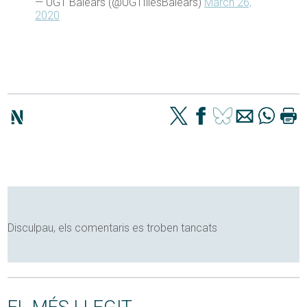
— UGT Balears (@UGTIllesBalears)
March 26,
2020
Disculpau, els comentaris es troben tancats