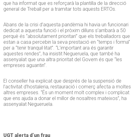
que ha informat que es reforçarà la plantilla de la direcció
general de Treball per a tramitar tots aquests ERTOs.
Abans de la crisi d’aquesta pandèmia hi havia un funcionari
dedicat a aquesta funció i el pròxim dilluns s’arribarà a 50
perquè és “absolutament prioritari” que els treballadors que
estan a casa percebin la seva prestació en “temps i forma”
per a “tenir tranquil·litat”. “L’important ara és garantir
aquestes rendes”, ha insistit Negueruela, que també ha
assenyalat que una altra prioritat del Govern és que “les
empreses aguantin”.
El conseller ha explicat que després de la suspensió de
l’activitat d’hostaleria, restauració i comerç afecta a moltes
altres empreses. “És un moment molt complex i complicat
que ens ajuda a donar el millor de nosaltres mateixos”, ha
assenyalat Negueruela.
UGT alerta d’un frau