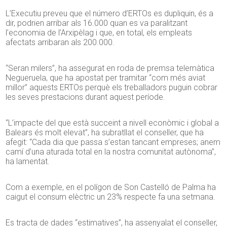
L’Executiu preveu que el número d’ERTOs es dupliquin, és a
dir, podrien arribar als 16.000 quan es va paralitzant
l’economia de l’Arxipèlag i que, en total, els empleats
afectats arribaran als 200.000.
“Seran milers”, ha assegurat en roda de premsa telemàtica
Negueruela, que ha apostat per tramitar “com més aviat
millor” aquests ERTOs perquè els treballadors puguin cobrar
les seves prestacions durant aquest període.
“L’impacte del que està succeint a nivell econòmic i global a
Balears és molt elevat”, ha subratllat el conseller, que ha
afegit: “Cada dia que passa s’estan tancant empreses; anem
camí d’una aturada total en la nostra comunitat autònoma”,
ha lamentat.
Com a exemple, en el polígon de Son Castelló de Palma ha
caigut el consum elèctric un 23% respecte fa una setmana.
Es tracta de dades “estimatives”, ha assenyalat el conseller,