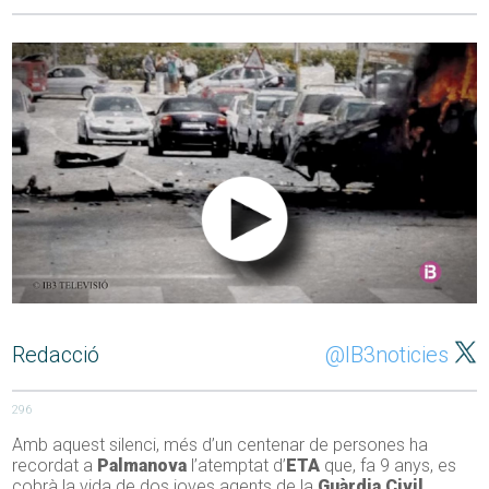
Redacció
@IB3noticies
296
Amb aquest silenci, més d’un centenar de persones ha
recordat a
Palmanova
l’atemptat d’
ETA
que, fa 9 anys, es
cobrà la vida de dos joves agents de la
Guàrdia Civil
.