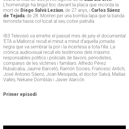
L’homenatge ha tingut lloc davant la placa que recorda la
mort de
Diego Salvà Lezáun
, de 27 anys, i
Carlos Sáenz
de Tejada
, de 28. Moriren per una bomba lapa que la banda
terrorista havia col·locat al seu cotxe patrulla.
IB3 Televisió va emetre el passat mes de juny el documental
‘ETA a Mallorca’ recull el minut a minut d’aquella jornada
negra que va sembrar la por i la incertesa a tota l’illa. La
crònica audiovisual recull els testimonis dels màxims
responsables polítics i policials de llavors, periodistes,
companys de les víctimes i familiars: Alfredo Pérez
Rubalcaba, Jaume Barceló, Ramón Socies, Francesc Antich,
José Antonio Sáenz, Joan Mesquida, el doctor Salvá, Matías
Vallés, Nekane Domblás i Javier Alarcón.
Primer episodi