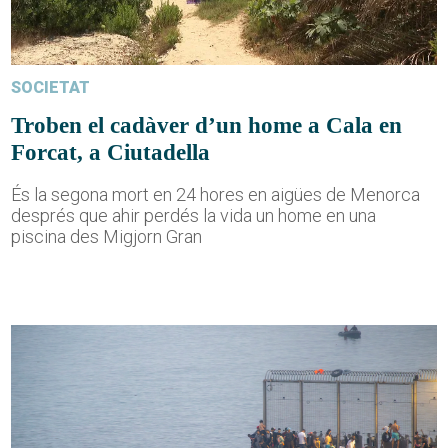
SOCIETAT
Troben el cadàver d’un home a Cala en
Forcat, a Ciutadella
És la segona mort en 24 hores en aigües de Menorca
després que ahir perdés la vida un home en una
piscina des Migjorn Gran