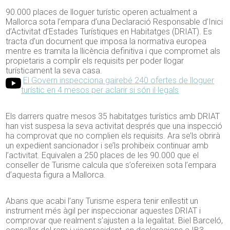
90.000 places de lloguer turístic operen actualment a
Mallorca sota l’empara d’una Declaració Responsable d’Inici
d’Activitat d’Estades Turístiques en Habitatges (DRIAT). Es
tracta d’un document que imposa la normativa europea
mentre es tramita la llicència definitiva i que compromet als
propietaris a complir els requisits per poder llogar
turísticament la seva casa.
El Govern inspecciona gairebé 240 ofertes de lloguer
turístic en 4 mesos per aclarir si són il·legals
Els darrers quatre mesos 35 habitatges turístics amb DRIAT
han vist suspesa la seva activitat després que una inspecció
ha comprovat que no complien els requisits. Ara se’ls obrirà
un expedient sancionador i se’ls prohibeix continuar amb
l’activitat. Equivalen a 250 places de les 90.000 que el
conseller de Turisme calcula que s’ofereixen sota l’empara
d’aquesta figura a Mallorca.
Abans que acabi l’any Turisme espera tenir enllestit un
instrument més àgil per inspeccionar aquestes DRIAT i
comprovar que realment s’ajusten a la legalitat. Biel Barceló,