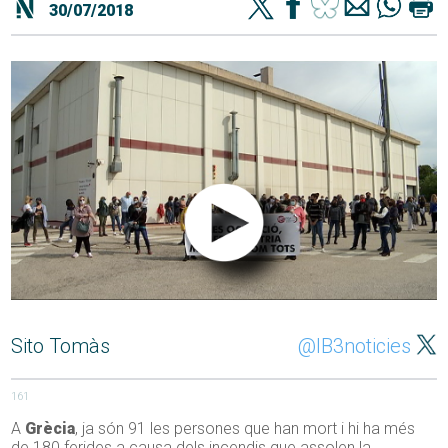
30/07/2018
Sito Tomàs
@IB3noticies
161
A
Grècia
, ja són 91 les persones que han mort i hi ha més
de 180 ferides a causa dels incendis que assolen la