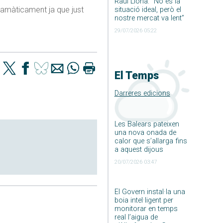
Raúl Llona: ”No és la
ramàticament ja que just
situació ideal, però el
nostre mercat va lent”
29/07/2026 05:22
El Temps
Darreres edicions
Les Balears pateixen
una nova onada de
calor que s’allarga fins
a aquest dijous
20/07/2026 03:47
El Govern instal·la una
boia intel·ligent per
monitorar en temps
real l’aigua de