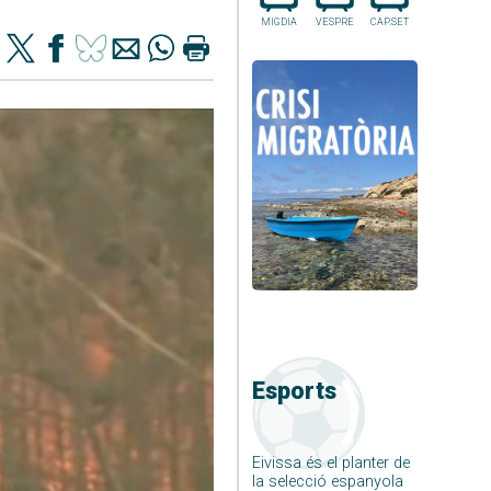
MIGDIA
VESPRE
CAP.SET
Esports
Eivissa és el planter de
la selecció espanyola