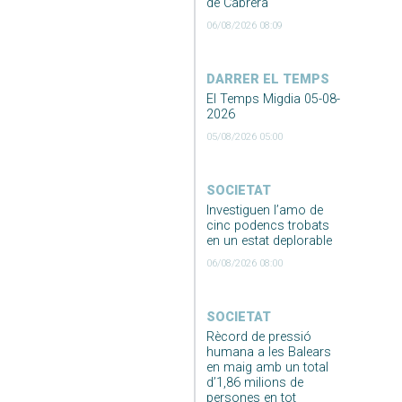
de Cabrera
06/08/2026 08:09
DARRER EL TEMPS
El Temps Migdia 05-08-
2026
05/08/2026 05:00
SOCIETAT
Investiguen l’amo de
cinc podencs trobats
en un estat deplorable
06/08/2026 08:00
SOCIETAT
Rècord de pressió
humana a les Balears
en maig amb un total
d’1,86 milions de
persones en tot