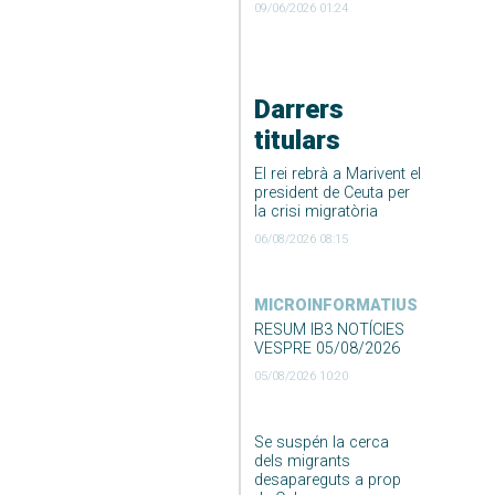
09/06/2026 01:24
Darrers
titulars
El rei rebrà a Marivent el
president de Ceuta per
la crisi migratòria
06/08/2026 08:15
MICROINFORMATIUS
RESUM IB3 NOTÍCIES
VESPRE 05/08/2026
05/08/2026 10:20
Se suspén la cerca
dels migrants
desapareguts a prop