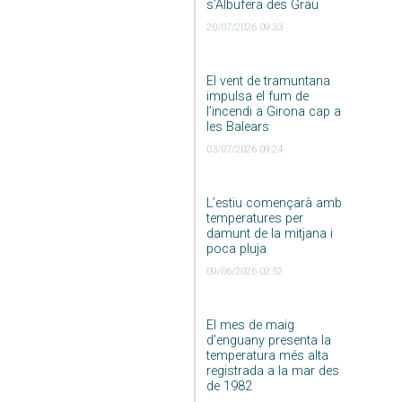
s’Albufera des Grau
20/07/2026 09:33
El vent de tramuntana
impulsa el fum de
l’incendi a Girona cap a
les Balears
03/07/2026 09:24
L’estiu començarà amb
temperatures per
damunt de la mitjana i
poca pluja
09/06/2026 02:52
El mes de maig
d’enguany presenta la
temperatura més alta
registrada a la mar des
de 1982