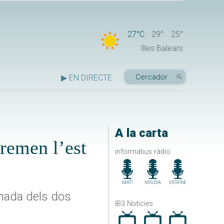
27°C
29°
25°
Illes Balears
▶ EN DIRECTE
A la carta
cremen l’est
informatius ràdio
MATÍ
MIGDIA
VESPRE
remada dels dos
IB3 Noticies