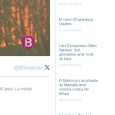
04/08/2026 08:24
El canvi d’Esperança
Cladera
02/08/2026 08:43
Leire Escauriaza i Marc
Naranjo, dos
gimnastes amb molt
de futur
01/08/2026 05:59
@IB3noticies
El Mallorca s’acomiada
de Marbella amb
100 anys. La meitat
victòria contra l’Al-
Ittihad
30/07/2026 03:56