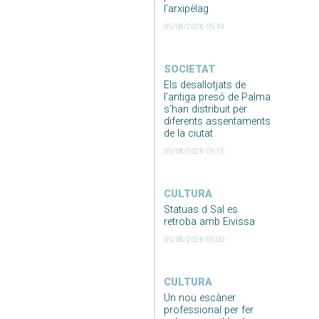
l’arxipèlag
05/08/2026 05:19
SOCIETAT
Els desallotjats de
l’antiga presó de Palma
s’han distribuit per
diferents assentaments
de la ciutat
05/08/2026 05:15
CULTURA
Statuas d Sal es
retroba amb Eivissa
05/08/2026 05:00
CULTURA
Un nou escàner
professional per fer