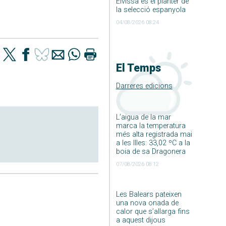
Eivissa és el planter de
la selecció espanyola
04/08/2026 08:24
El Temps
Darreres edicions
L’aigua de la mar
marca la temperatura
més alta registrada mai
a les Illes: 33,02 ºC a la
boia de sa Dragonera
07/08/2026 08:12
Les Balears pateixen
una nova onada de
calor que s’allarga fins
a aquest dijous