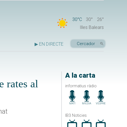
30°C
30°
26°
Illes Balears
▶ EN DIRECTE
A la carta
e rates al
informatius ràdio
MATÍ
MIGDIA
VESPRE
nat
IB3 Noticies