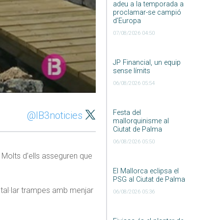
adeu a la temporada a
proclamar-se campió
d’Europa
07/08/2026 04:50
JP Financial, un equip
sense límits
06/08/2026 05:54
Festa del
@IB3noticies
mallorquinisme al
Ciutat de Palma
06/08/2026 05:50
. Molts d’ells asseguren que
El Mallorca eclipsa el
PSG al Ciutat de Palma
stal·lar trampes amb menjar
06/08/2026 05:36