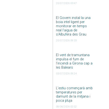
20/07/2026 03:47
El Govern instal·la una
boia intel·ligent per
monitorar en temps
real l’aigua de
s’Albufera des Grau
20/07/2026 09:33
El vent de tramuntana
impulsa el fum de
l’incendi a Girona cap a
les Balears
03/07/2026 09:24
L’estiu començarà amb
temperatures per
damunt de la mitjana i
poca pluja
09/06/2026 02:52