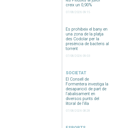
les Pitiüses al juliol
creix un 0,90%
07/08/2026 09:15
Es prohibeix el bany en
una zona de la platja
des Codolar per la
presència de bacteris al
torrent
07/08/2026 09:03
SOCIETAT
El Consell de
Formentera investiga la
desaparició de part de
l’abalisament en
diversos punts del
litoral de l’illa
07/08/2026 08:28
ESPORTS