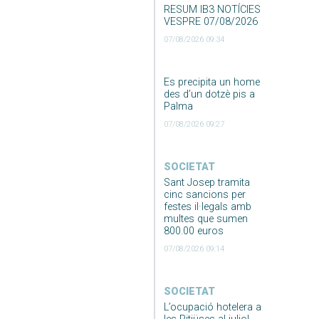
RESUM IB3 NOTÍCIES
VESPRE 07/08/2026
07/08/2026 09:34
Es precipita un home
des d’un dotzè pis a
Palma
07/08/2026 09:27
SOCIETAT
Sant Josep tramita
cinc sancions per
festes il·legals amb
multes que sumen
800.00 euros
07/08/2026 09:14
SOCIETAT
L’ocupació hotelera a