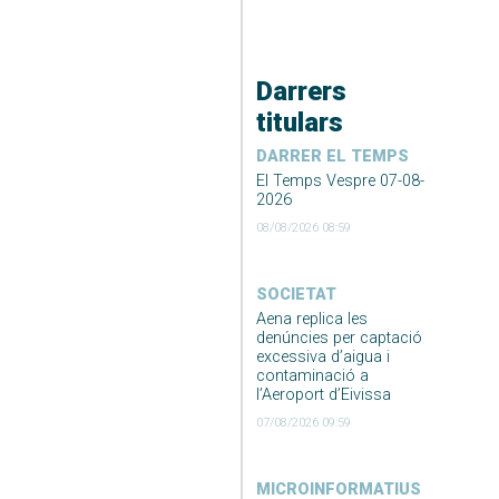
Darrers
titulars
DARRER EL TEMPS
El Temps Vespre 07-08-
2026
08/08/2026 08:59
SOCIETAT
Aena replica les
denúncies per captació
excessiva d’aigua i
contaminació a
l’Aeroport d’Eivissa
07/08/2026 09:59
MICROINFORMATIUS