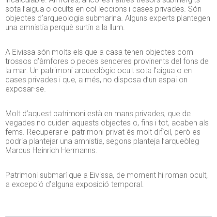
sota l’aigua o ocults en col·leccions i cases privades. Són
objectes d’arqueologia submarina. Alguns experts plantegen
una amnistia perquè surtin a la llum.
A Eivissa són molts els que a casa tenen objectes com
trossos d’àmfores o peces senceres provinents del fons de
la mar. Un patrimoni arqueològic ocult sota l’aigua o en
cases privades i que, a més, no disposa d’un espai on
exposar-se.
Molt d’aquest patrimoni està en mans privades, que de
vegades no cuiden aquests objectes o, fins i tot, acaben als
fems. Recuperar el patrimoni privat és molt difícil, però es
podria plantejar una amnistia, segons planteja l’arqueòleg
Marcus Heinrich Hermanns.
Patrimoni submarí que a Eivissa, de moment hi roman ocult,
a excepció d’alguna exposició temporal.