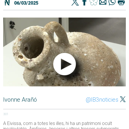
06/03/2025
Ivonne Arañó
@IB3noticies
301
A Eivissa, com a totes les illes, hi ha un patrimoni ocult
incalculable. Àmfores, àncores i altres tresors submergits