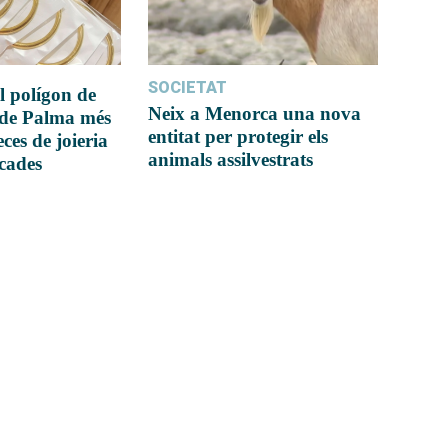
SOCIETAT
l polígon de
Neix a Menorca una nova
 de Palma més
entitat per protegir els
ces de joieria
animals assilvestrats
icades