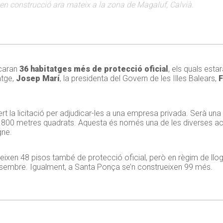
 en construcció ara mateix a la zona de Magaluf, Calvià.
caran
36 habitatges més de protecció oficial
, els quals esta
atge,
Josep Marí
, la presidenta del Govern de les Illes Balears,
F
 la licitació per adjudicar-les a una empresa privada. Serà una 
e 2.800 metres quadrats. Aquesta és només una de les diverses 
gne.
trueixen 48 pisos també de protecció oficial, però en règim de llo
 desembre. Igualment, a Santa Ponça se’n construeixen 99 més.