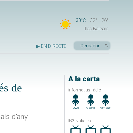
30°C
32°
26°
Illes Balears
▶ EN DIRECTE
A la carta
és de
informatius ràdio
MATÍ
MIGDIA
VESPRE
nals d'any
IB3 Noticies