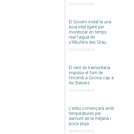
20/07/2026 03:47
El Govern instal·la una
boia intel·ligent per
monitorar en temps
real l’aigua de
s’Albufera des Grau
20/07/2026 09:33
El vent de tramuntana
impulsa el fum de
l’incendi a Girona cap a
les Balears
03/07/2026 09:24
L’estiu començarà amb
temperatures per
damunt de la mitjana i
poca pluja
09/06/2026 02:52