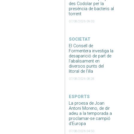
des Codolar per la
presència de bacteris al
torrent
07/08/2026 09:03
SOCIETAT
El Consell de
Formentera investiga la
desaparició de part de
l’abalisament en
diversos punts del
litoral de l’illa
07/08/2026 08:28
ESPORTS
La proesa de Joan
Antoni Moreno, de dir
adeu a la temporada a
proclamar-se campió
d’Europa
07/08/2026 04:50