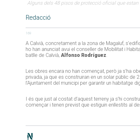
Alguns dels 48 pisos de protecció oficial que estan
Redacció
169
A Calvià, concretament a la zona de Magaluf, s’edifi
ho han anunciat avui el conseller de Mobilitat i Habit
batlle de Calvià,
Alfonso Rodríguez
.
Les obres encara no han començat, però ja s’ha obert
privada, ja que es construiran en un solar públic d
l’Ajuntament del municipi per garantir un habitatge di
I és que just al costat d’aquest terreny ja s’hi cons
començar i tenen previst que estiguin enllestits al