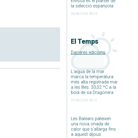
Eivissa és el planter de
la selecció espanyola
04/08/2026 08:24
El Temps
Darreres edicions
L’aigua de la mar
marca la temperatura
més alta registrada mai
a les Illes: 33,02 ºC a la
boia de sa Dragonera
07/08/2026 08:12
Les Balears pateixen
una nova onada de
calor que s’allarga fins
a aquest dijous