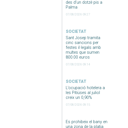
des d’un dotzè pis a
Palma
07/08/2026 09:27
SOCIETAT
Sant Josep tramita
cinc sancions per
festes il·legals amb
multes que sumen
800.00 euros
07/08/2026 09:14
SOCIETAT
L’ocupació hotelera a
les Pitiüses al juliol
creix un 0,90%
07/08/2026 09:15
Es prohibeix el bany en
una zona de la platja