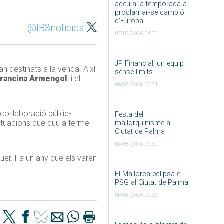
adeu a la temporada a
proclamar-se campió
d’Europa
@IB3noticies
07/08/2026 04:50
JP Financial, un equip
ran destinats a la venda. Així
sense límits
rancina Armengol
, i el
06/08/2026 05:54
col·laboració públic-
Festa del
actuacions que duu a terme
mallorquinisme al
Ciutat de Palma
06/08/2026 05:50
guer. Fa un any que els varen
El Mallorca eclipsa el
PSG al Ciutat de Palma
06/08/2026 05:36