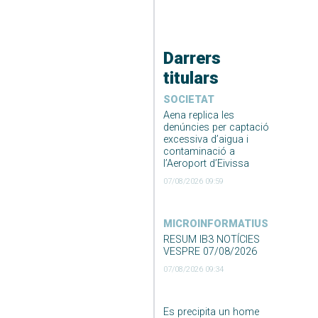
Darrers
titulars
SOCIETAT
Aena replica les
denúncies per captació
excessiva d’aigua i
contaminació a
l’Aeroport d’Eivissa
07/08/2026 09:59
MICROINFORMATIUS
RESUM IB3 NOTÍCIES
VESPRE 07/08/2026
07/08/2026 09:34
Es precipita un home