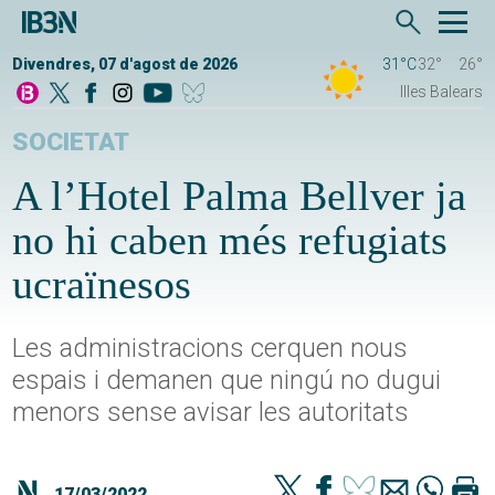
Divendres, 07 d'agost de 2026
31°C
32°
26°
Illes Balears
SOCIETAT
A l’Hotel Palma Bellver ja
no hi caben més refugiats
ucraïnesos
Les administracions cerquen nous
espais i demanen que ningú no dugui
menors sense avisar les autoritats
17/03/2022