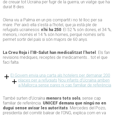
de creuar tot Ucraïna per fugir de la guerra, un viatge que ha
durat 8 dies.
Olena viu a Palma en un pis compartit i no té lloc per sa
mare. Per això ella s’està a l’hotel, que ja està ple de
refugiats ucraïnesos:
n’hi ha 250
. El 52 % són dones, el 34 %,
menors, i només el 14 % són homes, perquè només se’ls
permet sortir del país si són majors de 60 anys.
La Creu Roja i l’IB-Salut han medicalitzat l’hotel
. Els fan
revisions mèdiques, receptes de medicaments… tot el que
faci falta.
El Govern envia una carta als hotelers per demanar 200
places per a refugiats
Nou infants d’Ucraïna arriben
a Mallorca sense pares ni cap familiar de referència
També surten d’Ucraïna
menors tots sols
, sense cap
familiar de referència.
UNICEF demana que ningú no en
dugui sense avisar les autoritats
. Mercedes del Pozo,
presidenta del comitè balear de l’ONG, explica com en va