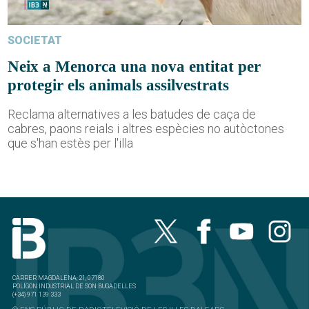
SOCIETAT
Neix a Menorca una nova entitat per
protegir els animals assilvestrats
Reclama alternatives a les batudes de caça de
cabres, paons reials i altres espècies no autòctones
que s'han estès per l'illa
CARRER MAGDALENA, 21, 07180
POLÍGON INDUSTRIAL DE SON BUGADELLES
(+34) 971 139 333