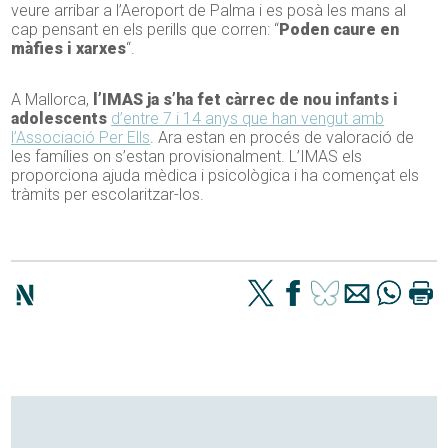
veure arribar a l’Aeroport de Palma i es posà les mans al
cap pensant en els perills que corren: “
Poden caure en
màfies i xarxes
“.
A Mallorca,
l’IMAS ja s’ha fet càrrec de nou infants i
adolescents
d’entre 7 i 14 anys que han vengut amb
l’Associació Per Ells
. Ara estan en procés de valoració de
les famílies on s’estan provisionalment. L’IMAS els
proporciona ajuda mèdica i psicològica i ha començat els
tràmits per escolaritzar-los.