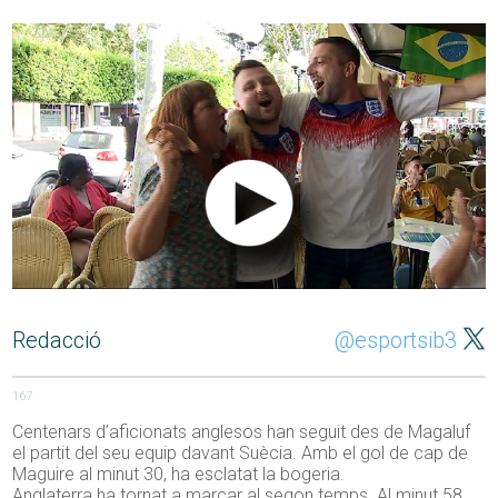
Redacció
@esportsib3
167
Centenars d’aficionats anglesos han seguit des de Magaluf
el partit del seu equip davant Suècia. Amb el gol de cap de
Maguire al minut 30, ha esclatat la bogeria.
Anglaterra ha tornat a marcar al segon temps. Al minut 58,