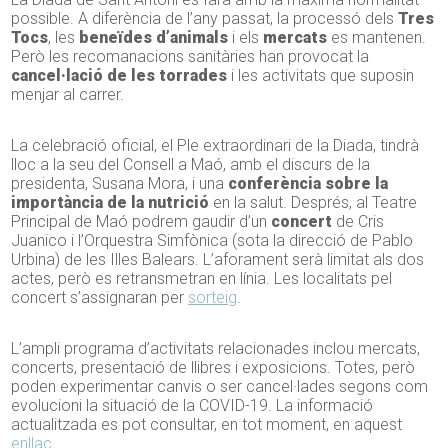
possible. A diferència de l’any passat, la processó dels
Tres
Tocs
, les
beneïdes d’animals
i els
mercats
es mantenen.
Però les recomanacions sanitàries han provocat la
cancel·lació de les torrades
i les activitats que suposin
menjar al carrer.
La celebració oficial, el Ple extraordinari de la Diada, tindrà
lloc a la seu del Consell a Maó, amb el discurs de la
presidenta, Susana Mora, i una
conferència
sobre la
importància de la nutrició
en la salut. Després, al Teatre
Principal de Maó podrem gaudir d’un
concert
de Cris
Juanico i l’Orquestra Simfònica (sota la direcció de Pablo
Urbina) de les Illes Balears. L’aforament serà limitat als dos
actes, però es retransmetran en línia. Les localitats pel
concert s’assignaran per
sorteig
.
L’ampli programa d’activitats relacionades inclou mercats,
concerts, presentació de llibres i exposicions. Totes, però
poden experimentar canvis o ser cancel·lades segons com
evolucioni la situació de la COVID-19. La informació
actualitzada es pot consultar, en tot moment, en aquest
enllaç.