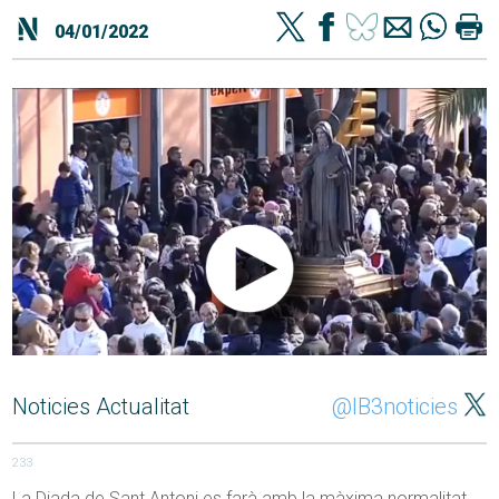
04/01/2022
Noticies Actualitat
@IB3noticies
233
La Diada de Sant Antoni es farà amb la màxima normalitat