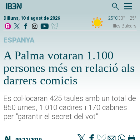
Dilluns, 10 d'agost de 2026
25°C
30°
25°
Illes Balears
ESPANYA
A Palma votaran 1.100
persones més en relació als
darrers comicis
Es col·locaran 425 taules amb un total de
850 urnes, 1.010 cadires i 170 cabines
per "garantir el secret del vot"
09/11/2019