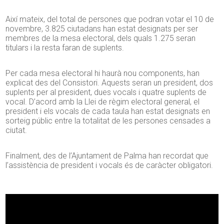
Així mateix, del total de persones que podran votar el 10 de
novembre, 3.825 ciutadans han estat designats per ser
membres de la mesa electoral, dels quals 1.275 seran
titulars i la resta faran de suplents.
Per cada mesa electoral hi haurà nou components, han
explicat des del Consistori. Aquests seran un president, dos
suplents per al president, dues vocals i quatre suplents de
vocal. D’acord amb la Llei de règim electoral general, el
president i els vocals de cada taula han estat designats en
sorteig públic entre la totalitat de les persones censades a
ciutat.
Finalment, des de l’Ajuntament de Palma han recordat que
l’assistència de president i vocals és de caràcter obligatori.