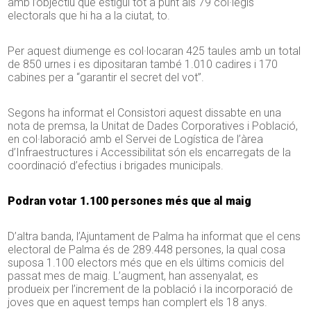
amb l’objectiu que estigui tot a punt als 79 col·legis
electorals que hi ha a la ciutat, to.
Per aquest diumenge es col·locaran 425 taules amb un total
de 850 urnes i es dipositaran també 1.010 cadires i 170
cabines per a “garantir el secret del vot”.
Segons ha informat el Consistori aquest dissabte en una
nota de premsa, la Unitat de Dades Corporatives i Població,
en col·laboració amb el Servei de Logística de l’àrea
d’Infraestructures i Accessibilitat són els encarregats de la
coordinació d’efectius i brigades municipals.
Podran votar 1.100 persones més que al maig
D’altra banda, l’Ajuntament de Palma ha informat que el cens
electoral de Palma és de 289.448 persones, la qual cosa
suposa 1.100 electors més que en els últims comicis del
passat mes de maig. L’augment, han assenyalat, es
produeix per l’increment de la població i la incorporació de
joves que en aquest temps han complert els 18 anys.