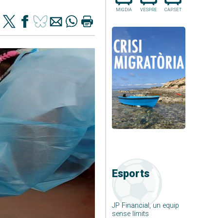
MIGDIA
VESPRE
CAP.SET
Esports
JP Financial, un equip
sense límits