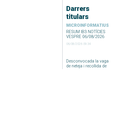
Darrers
titulars
MICROINFORMATIUS
RESUM IB3 NOTÍCIES
VESPRE 06/08/2026
06/08/2026 09:34
Desconvocada la vaga
de neteja i recollida de
fems de Formentera
06/08/2026 09:23
DARRER EL TEMPS
El Temps Migdia 06-08-
2026
06/08/2026 04:55