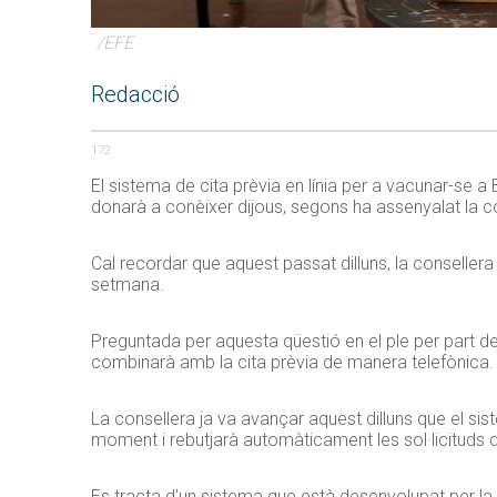
/EFE
Redacció
172
El sistema de cita prèvia en línia per a vacunar-se 
donarà a conèixer dijous, segons ha assenyalat la co
Cal recordar que aquest passat dilluns, la conselle
setmana.
Preguntada per aquesta qüestió en el ple per part de
combinarà amb la cita prèvia de manera telefònica.
La consellera ja va avançar aquest dilluns que el si
moment i rebutjarà automàticament les sol·licituds 
Es tracta d’un sistema que està desenvolupat per la