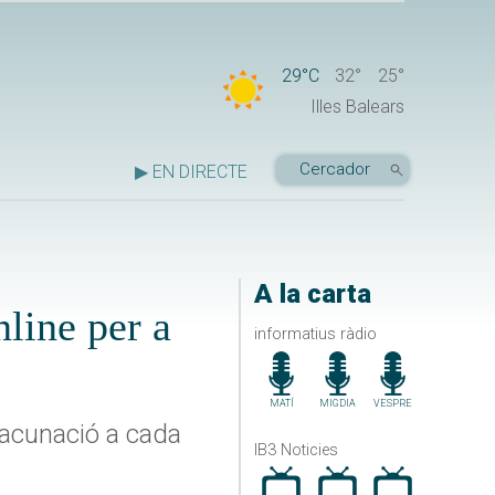
29°C
32°
25°
Illes Balears
▶ EN DIRECTE
A la carta
nline per a
informatius ràdio
MATÍ
MIGDIA
VESPRE
 vacunació a cada
IB3 Noticies