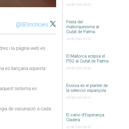
06/08/2026 05:54
Festa del
@IB3noticies
mallorquinisme al
Ciutat de Palma
06/08/2026 05:50
dres i la pàgina web es
El Mallorca eclipsa el
PSG al Ciutat de Palma
ma es llançaria aquesta
06/08/2026 05:36
Eivissa és el planter de
e aquest sistema es
la selecció espanyola
04/08/2026 08:24
atègia de vacunació a cada
El canvi d’Esperança
Cladera
02/08/2026 08:43