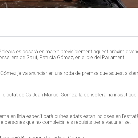
a Balears es posarà en marxa previsiblement aquest pròxim diven
nsellera de Salut, Patricia Gómez, en el ple del Parlament.
ra Gómez ja va anunciar en una roda de premsa que aquest siste
l diputat de Cs Juan Manuel Gómez, la consellera ha insistit qu
stema en línia especificarà quines edats estan incloses en l’estr
de persones que no compleixin els requisits per a vacunar-se.
 Fundació Bit, segons ha indicat Gómez.