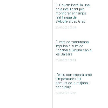
El Govern instal·la una
boia intel·ligent per
monitorar en temps
real l’aigua de
s’Albufera des Grau
20/07/2026 09:33
El vent de tramuntana
impulsa el fum de
l’incendi a Girona cap a
les Balears
03/07/2026 09:24
L’estiu començarà amb
temperatures per
damunt de la mitjana i
poca pluja
09/06/2026 02:52