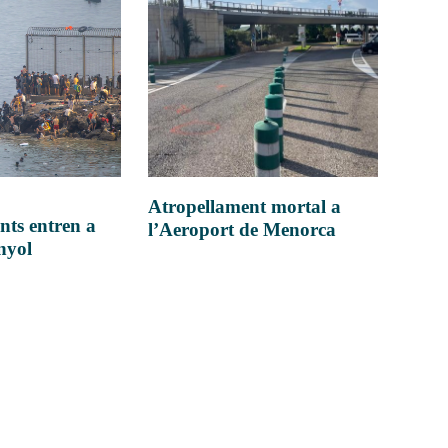
Atropellament mortal a
nts entren a
l’Aeroport de Menorca
anyol