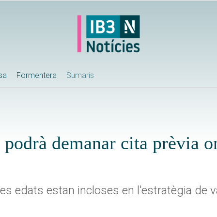
ssa
Formentera
Sumaris
s podrà demanar cita prèvia o
ines edats estan incloses en l'estratègia de