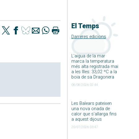
El Temps
Darreres edicions
L’aigua de la mar
marca la temperatura
més alta registrada mai
a les Illes: 33,02 ºC a la
boia de sa Dragonera
06/08/2026 02:44
Les Balears pateixen
una nova onada de
calor que s’allarga fins
a aquest dijous
20/07/2026 03:47