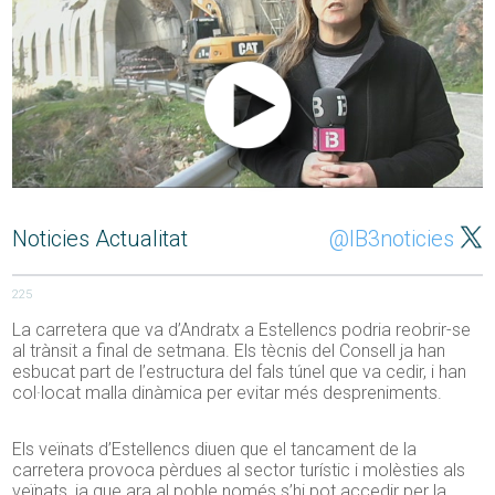
Noticies Actualitat
@IB3noticies
225
La carretera que va d’Andratx a Estellencs podria reobrir-se
al trànsit a final de setmana. Els tècnis del Consell ja han
esbucat part de l’estructura del fals túnel que va cedir, i han
col·locat malla dinàmica per evitar més despreniments.
Els veïnats d’Estellencs diuen que el tancament de la
carretera provoca pèrdues al sector turístic i molèsties als
veïnats, ja que ara al poble només s’hi pot accedir per la