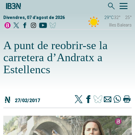
Divendres, 07 d'agost de 2026
29°C
32°
25°
Illes Balears
A punt de reobrir-se la
carretera d’Andratx a
Estellencs
27/02/2017